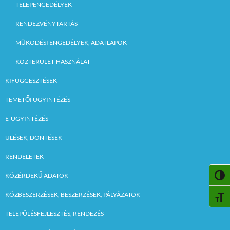
TELEPENGEDÉLYEK
RENDEZVÉNYTARTÁS
MŰKÖDÉSI ENGEDÉLYEK, ADATLAPOK
KÖZTERÜLET-HASZNÁLAT
KIFÜGGESZTÉSEK
TEMETŐI ÜGYINTÉZÉS
E-ÜGYINTÉZÉS
ÜLÉSEK, DÖNTÉSEK
RENDELETEK
KÖZÉRDEKŰ ADATOK
NAGY
KÖZBESZERZÉSEK, BESZERZÉSEK, PÁLYÁZATOK
BETŰ
TELEPÜLÉSFEJLESZTÉS, RENDEZÉS