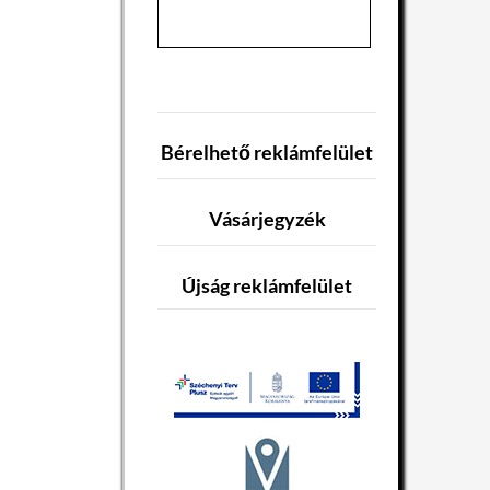
Bérelhető reklámfelület
Vásárjegyzék
Újság reklámfelület