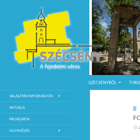
KILÉPÉS A TARTALOMBA
Keresés
Szécsény a fejedelmi Város
SZÉCSÉNYRŐL
TURI
Szécsény Város Hivatalos Weboldala
VÁLASZTÁSI INFORMÁCIÓK
AKTUÁLIS
F
PÁLYÁZATOK
ÜGYINTÉZÉS