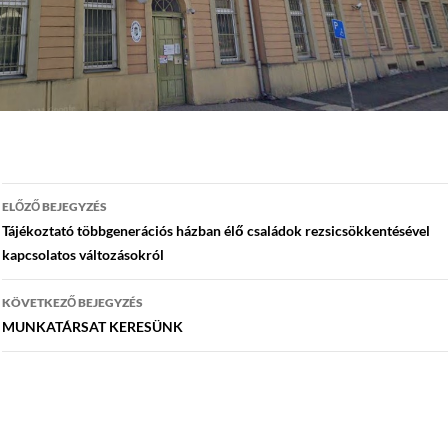
Bejegyzés
ELŐZŐ BEJEGYZÉS
navigáció
Tájékoztató többgenerációs házban élő családok rezsicsökkentésével
kapcsolatos változásokról
KÖVETKEZŐ BEJEGYZÉS
MUNKATÁRSAT KERESÜNK