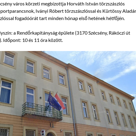
csény város körzeti megbízottja Horváth István törzszászlós
portparancsnok, Iványi Róbert törzszászlóssal és Kürtössy Aladá
zlóssal fogadóórát tart minden hónap első hetének hétfőjén.
yszín: a Rendőrkapitányság épülete (3170 Szécsény, Rákóczi út
). Időpont: 10 és 11 óra között.