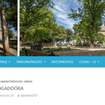
ZMUS
ÖNKORMÁNYZAT
INTÉZMÉNYEK
COVID – 19
HIRDETMÉNYEK
,
HÍREK
OGADÓÓRA
2023-01-27
SZERKESZTŐ