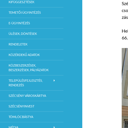
KIFÜGGESZTÉSEK
Szé
cso
TEMETŐI ÜGYINTÉZÉS
zás
E-ÜGYINTÉZÉS
Hel
ÜLÉSEK, DÖNTÉSEK
66.
RENDELETEK
KÖZÉRDEKŰ ADATOK
KÖZBESZERZÉSEK,
BESZERZÉSEK, PÁLYÁZATOK
TELEPÜLÉSFEJLESZTÉS,
RENDEZÉS
SZÉCSÉNY VÁROSKÁRTYA
SZÉCSÉNYINVEST
TÖMLÖCBÁSTYA
MÉDIA