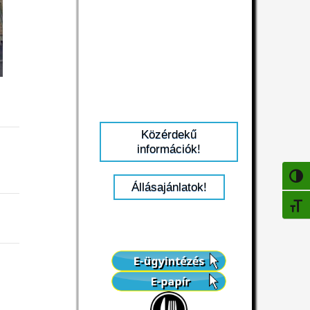
Közérdekű
információk!
NAGY
Állásajánlatok!
BETŰ