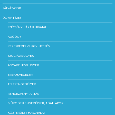
PÁLYÁZATOK
ÜGYINTÉZÉS
SZÉCSÉNYI JÁRÁSI HIVATAL
ADÓÜGY
KERESKEDELMI ÜGYINTÉZÉS
SZOCIÁLIS ÜGYEK
ANYAKÖNYVI ÜGYEK
BIRTOKVÉDELEM
TELEPENGEDÉLYEK
RENDEZVÉNYTARTÁS
MŰKÖDÉSI ENGEDÉLYEK, ADATLAPOK
KÖZTERÜLET-HASZNÁLAT