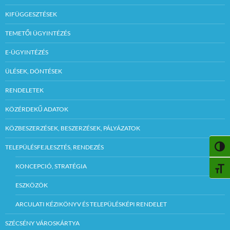
KIFÜGGESZTÉSEK
TEMETŐI ÜGYINTÉZÉS
E-ÜGYINTÉZÉS
ÜLÉSEK, DÖNTÉSEK
RENDELETEK
KÖZÉRDEKŰ ADATOK
KÖZBESZERZÉSEK, BESZERZÉSEK, PÁLYÁZATOK
TELEPÜLÉSFEJLESZTÉS, RENDEZÉS
NAGY
KONCEPCIÓ, STRATÉGIA
BETŰ
ESZKÖZÖK
ARCULATI KÉZIKÖNYV ÉS TELEPÜLÉSKÉPI RENDELET
SZÉCSÉNY VÁROSKÁRTYA