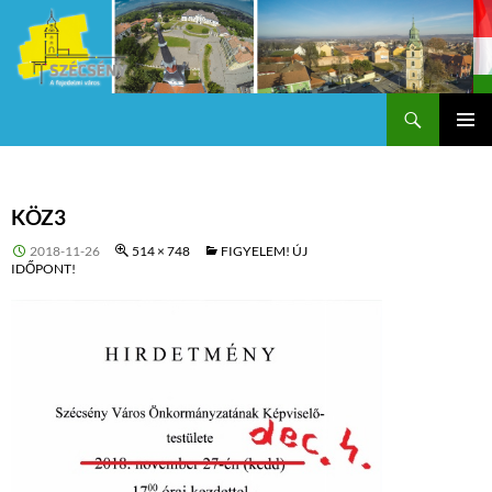
Keresés
Szécsény a fejedelmi Város
KILÉPÉS
Els
A
TARTALOMBA
me
KÖZ3
2018-11-26
514 × 748
FIGYELEM! ÚJ
IDŐPONT!