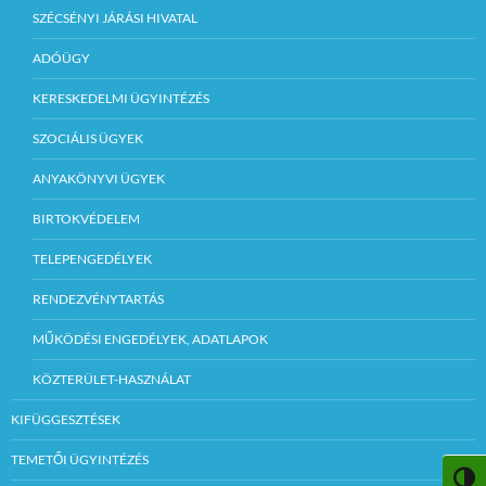
SZÉCSÉNYI JÁRÁSI HIVATAL
ADÓÜGY
KERESKEDELMI ÜGYINTÉZÉS
SZOCIÁLIS ÜGYEK
ANYAKÖNYVI ÜGYEK
BIRTOKVÉDELEM
TELEPENGEDÉLYEK
RENDEZVÉNYTARTÁS
MŰKÖDÉSI ENGEDÉLYEK, ADATLAPOK
KÖZTERÜLET-HASZNÁLAT
KIFÜGGESZTÉSEK
TEMETŐI ÜGYINTÉZÉS
NAGY