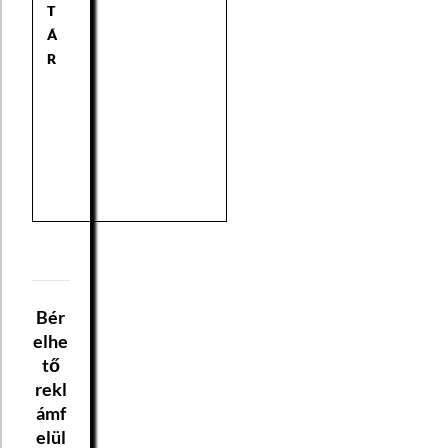
T
Á
R
Bér
elhe
tő
rekl
ámf
elül