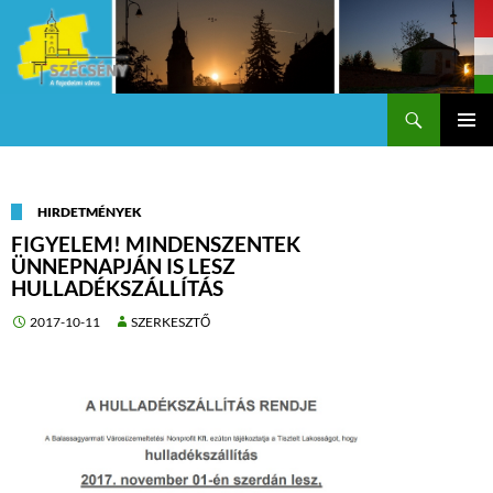
Keresés
Szécsény a fejedelmi Város
KILÉPÉS
Els
A
TARTALOMBA
me
HIRDETMÉNYEK
FIGYELEM! MINDENSZENTEK
ÜNNEPNAPJÁN IS LESZ
HULLADÉKSZÁLLÍTÁS
2017-10-11
SZERKESZTŐ