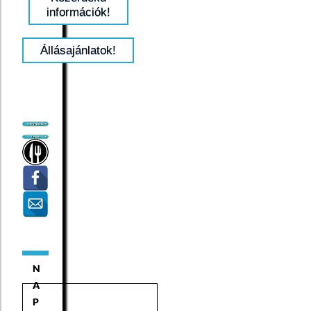
információk!
Állásajánlatok!
N
A
P