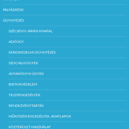
PÁLYÁZATOK
ÜGYINTÉZÉS
SZÉCSÉNYI JÁRÁSI HIVATAL
ADÓÜGY
KERESKEDELMI ÜGYINTÉZÉS
SZOCIÁLIS ÜGYEK
ANYAKÖNYVI ÜGYEK
BIRTOKVÉDELEM
TELEPENGEDÉLYEK
RENDEZVÉNYTARTÁS
MŰKÖDÉSI ENGEDÉLYEK, ADATLAPOK
KÖZTERÜLET-HASZNÁLAT