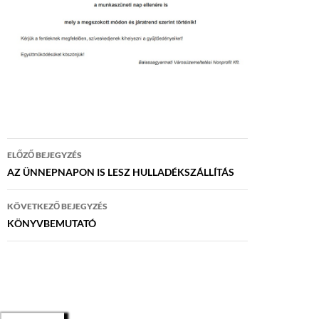
Bejegyzés
ELŐZŐ BEJEGYZÉS
navigáció
AZ ÜNNEPNAPON IS LESZ HULLADÉKSZÁLLÍTÁS
KÖVETKEZŐ BEJEGYZÉS
KÖNYVBEMUTATÓ