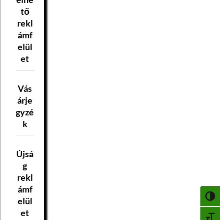
tő
rekl
ámf
elül
et
Vás
árje
gyzé
k
Újsá
g
rekl
ámf
NAGY
elül
et
BETŰ