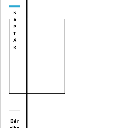
N
A
P
T
Á
R
Bér
elhe