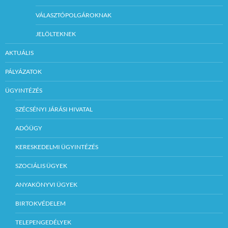
VÁLASZTÓPOLGÁROKNAK
JELÖLTEKNEK
AKTUÁLIS
PÁLYÁZATOK
ÜGYINTÉZÉS
SZÉCSÉNYI JÁRÁSI HIVATAL
ADÓÜGY
KERESKEDELMI ÜGYINTÉZÉS
SZOCIÁLIS ÜGYEK
ANYAKÖNYVI ÜGYEK
BIRTOKVÉDELEM
TELEPENGEDÉLYEK