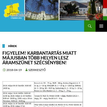
Keresés
Szécsény a fejedelmi Város
KILÉPÉS
Els
A
TARTALOMBA
me
HÍREK
FIGYELEM! KARBANTARTÁS MIATT
MÁJUSBAN TÖBB HELYEN LESZ
ÁRAMSZÜNET SZÉCSÉNYBEN!
2018-04-19
SZERKESZTŐ