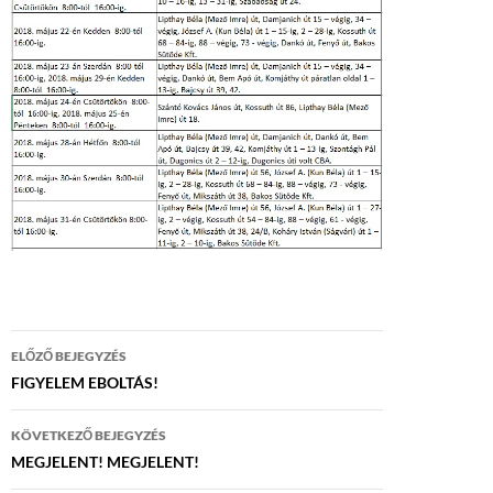
Bejegyzés
ELŐZŐ BEJEGYZÉS
navigáció
FIGYELEM EBOLTÁS!
KÖVETKEZŐ BEJEGYZÉS
MEGJELENT! MEGJELENT!