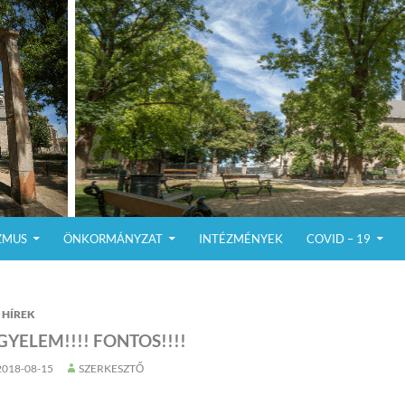
ZMUS
ÖNKORMÁNYZAT
INTÉZMÉNYEK
COVID – 19
HÍREK
GYELEM!!!! FONTOS!!!!
2018-08-15
SZERKESZTŐ