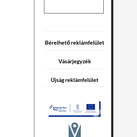
Bérelhető reklámfelület
Vásárjegyzék
Újság reklámfelület