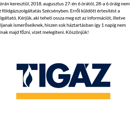
órán keresztül, 2018. augusztus 27-én 6 órától, 28-a 6 óráig nem
z földgázszolgáltatás Szécsényben. Erről küldött értesítést a
lgáltató. Kérjük, aki teheti ossza meg ezt az információt, illetve
ljanak ismerőseiknek, hiszen sok háztartásban így 1 napig nem
nak majd főzni, vizet melegíteni. Köszönjük!