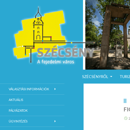
KILÉPÉS A TARTALOMBA
Keresés
Szécsény a fejedelmi Város
SZÉCSÉNYRŐL
TURI
Szécsény Város Hivatalos Weboldala
VÁLASZTÁSI INFORMÁCIÓK
AKTUÁLIS
FI
PÁLYÁZATOK
ÜGYINTÉZÉS