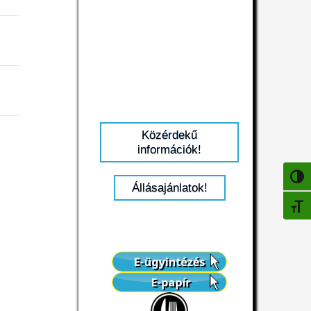
Közérdekű
információk!
NAGY
Állásajánlatok!
BETŰ