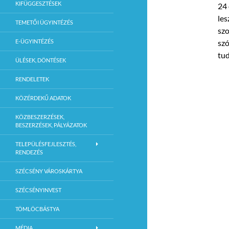
KIFÜGGESZTÉSEK
24 
les
TEMETŐI ÜGYINTÉZÉS
szo
E-ÜGYINTÉZÉS
szó
tud
ÜLÉSEK, DÖNTÉSEK
RENDELETEK
KÖZÉRDEKŰ ADATOK
KÖZBESZERZÉSEK,
BESZERZÉSEK, PÁLYÁZATOK
TELEPÜLÉSFEJLESZTÉS,
RENDEZÉS
SZÉCSÉNY VÁROSKÁRTYA
SZÉCSÉNYINVEST
TÖMLÖCBÁSTYA
MÉDIA