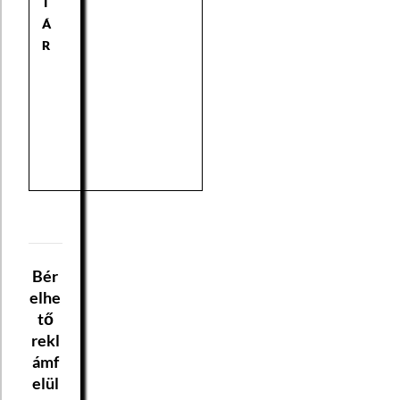
T
Á
R
Bér
elhe
tő
rekl
ámf
elül