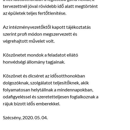
tervezettnél jóval rövidebb idő alatt megtörtént
az épületek teljes fertőtlenítése.
Az intézményvezetőktől kapott tájékoztatás
szerint profi módon megszervezett és
végrehajtott művelet volt.
Köszönetet mondok a feladatot ellátó
honvédségi állomány tagjainak.
Köszönet és dicséret az idősotthonokban
dolgozóknak, szolgálatot teljesítőknek, akik
folyamatosan helytállnak a mindennapokban,
odafigyeléssel és szeretetteljesen foglalkoznak a
rájuk bízott idős emberekkel.
Szécsény, 2020. 05. 04.