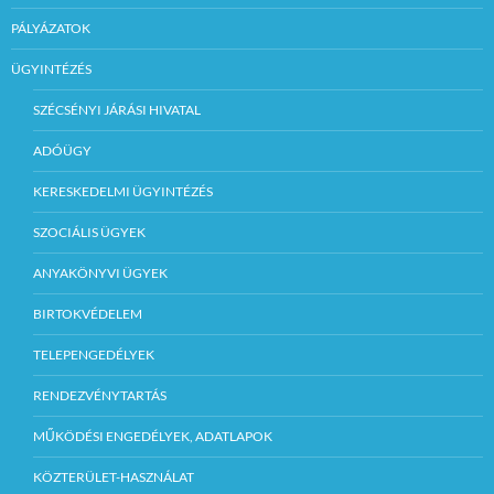
PÁLYÁZATOK
ÜGYINTÉZÉS
SZÉCSÉNYI JÁRÁSI HIVATAL
ADÓÜGY
KERESKEDELMI ÜGYINTÉZÉS
SZOCIÁLIS ÜGYEK
ANYAKÖNYVI ÜGYEK
BIRTOKVÉDELEM
TELEPENGEDÉLYEK
RENDEZVÉNYTARTÁS
MŰKÖDÉSI ENGEDÉLYEK, ADATLAPOK
KÖZTERÜLET-HASZNÁLAT