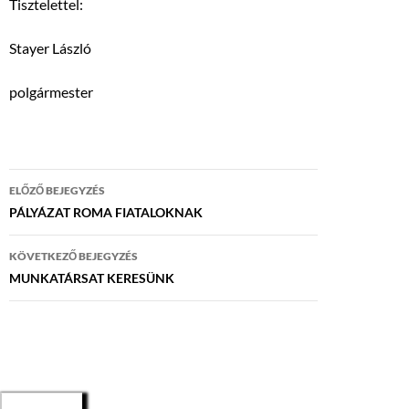
Tisztelettel:
Stayer László
polgármester
Bejegyzés
ELŐZŐ BEJEGYZÉS
navigáció
PÁLYÁZAT ROMA FIATALOKNAK
KÖVETKEZŐ BEJEGYZÉS
MUNKATÁRSAT KERESÜNK