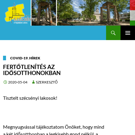
Keresés
Szécsény a fejedelmi Város
KILÉPÉS
Els
A
TARTALOMBA
me
COVID-19
,
HÍREK
FERTŐTLENÍTÉS AZ
IDŐSOTTHONOKBAN
2020-05-04
SZERKESZTŐ
Tisztelt szécsényi lakosok!
Megnyugvással tájékoztatom Önöket, hogy mind
a két idősotthonban a legkisebb gond nélkül, a