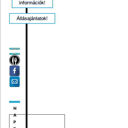
információk!
Állásajánlatok!
N
A
P