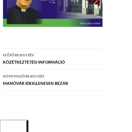
Bejegyzés
ELŐZŐ BEJEGYZÉS
navigáció
KÖZÉTKEZTETÉSI INFORMÁCIÓ
KÖVETKEZŐ BEJEGYZÉS
MANÓVÁR IDEIGLENESEN BEZÁR