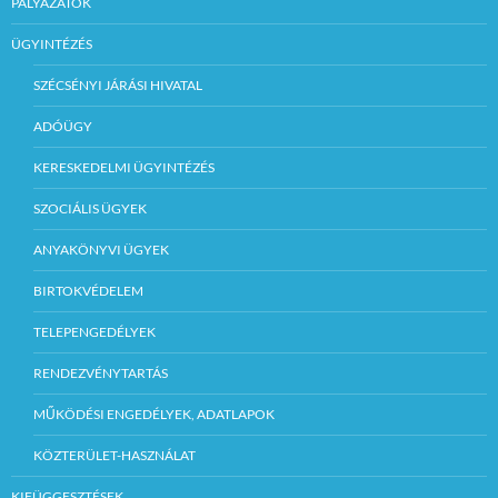
PÁLYÁZATOK
ÜGYINTÉZÉS
SZÉCSÉNYI JÁRÁSI HIVATAL
ADÓÜGY
KERESKEDELMI ÜGYINTÉZÉS
SZOCIÁLIS ÜGYEK
ANYAKÖNYVI ÜGYEK
BIRTOKVÉDELEM
TELEPENGEDÉLYEK
RENDEZVÉNYTARTÁS
MŰKÖDÉSI ENGEDÉLYEK, ADATLAPOK
KÖZTERÜLET-HASZNÁLAT
KIFÜGGESZTÉSEK