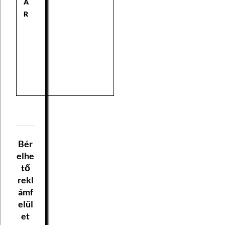
Á
R
Bér
elhe
tő
rekl
ámf
elül
et