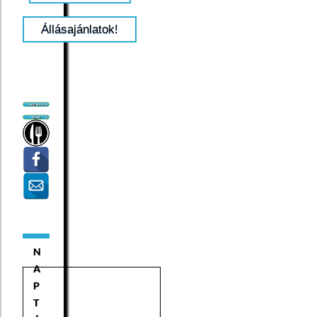
Állásajánlatok!
N
A
P
T