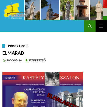
Keresés
Szécsény a fejedelmi Város
KILÉPÉS
Els
A
TARTALOMBA
me
PROGRAMOK
ELMARAD
2020-03-16
SZERKESZTŐ