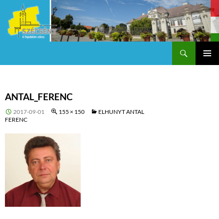
Keresés
Szécsény a fejedelmi Város
KILÉPÉS
Els
A
TARTALOMBA
me
ANTAL_FERENC
2017-09-01
155 × 150
ELHUNYT ANTAL
FERENC