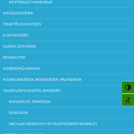
KÖZTERÜLET-HASZNÁLAT
KIFÜGGESZTÉSEK
TEMETŐI ÜGYINTÉZÉS
E-ÜGYINTÉZÉS
ÜLÉSEK, DÖNTÉSEK
RENDELETEK
KÖZÉRDEKŰ ADATOK
KÖZBESZERZÉSEK, BESZERZÉSEK, PÁLYÁZATOK
NAGY
TELEPÜLÉSFEJLESZTÉS, RENDEZÉS
BETŰ
KONCEPCIÓ, STRATÉGIA
ESZKÖZÖK
ARCULATI KÉZIKÖNYV ÉS TELEPÜLÉSKÉPI RENDELET