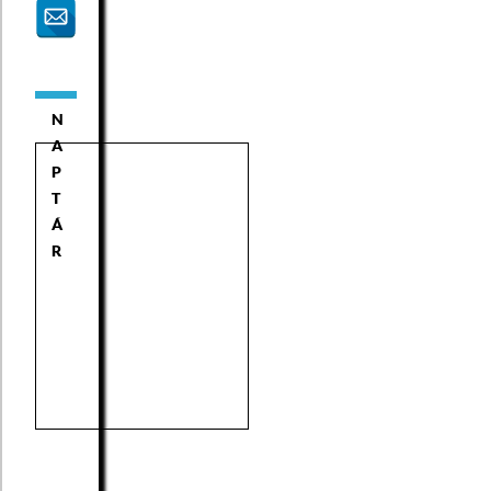
N
A
P
T
Á
R