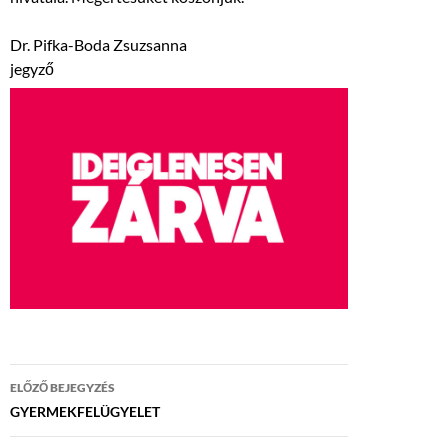
Dr. Pifka-Boda Zsuzsanna
jegyző
Bejegyzés
ELŐZŐ BEJEGYZÉS
navigáció
GYERMEKFELÜGYELET