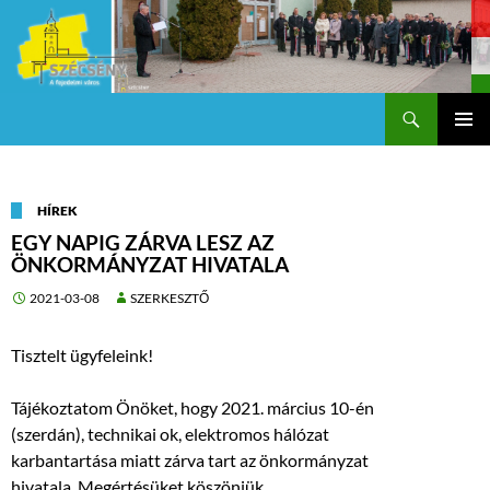
Keresés
Szécsény a fejedelmi Város
KILÉPÉS
Els
A
TARTALOMBA
me
HÍREK
EGY NAPIG ZÁRVA LESZ AZ
ÖNKORMÁNYZAT HIVATALA
2021-03-08
SZERKESZTŐ
Tisztelt ügyfeleink!
Tájékoztatom Önöket, hogy 2021. március 10-én
(szerdán), technikai ok, elektromos hálózat
karbantartása miatt zárva tart az önkormányzat
hivatala. Megértésüket köszönjük.