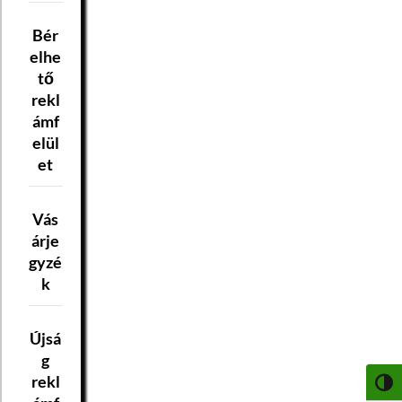
Bér
elhe
tő
rekl
ámf
elül
et
Vás
árje
gyzé
k
Újsá
g
rekl
NAGY