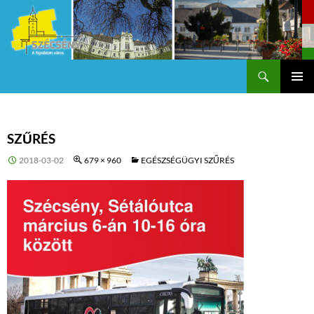
Keresés
Szécsény a fejedelmi Város
KILÉPÉS
Els
A
TARTALOMBA
me
SZŰRÉS
2018-03-02
679 × 960
EGÉSZSÉGÜGYI SZŰRÉS