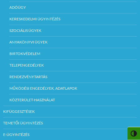
ADÓÜGY
KERESKEDELMI ÜGYINTÉZÉS
SZOCIÁLIS ÜGYEK
ANYAKÖNYVI ÜGYEK
BIRTOKVÉDELEM
TELEPENGEDÉLYEK
RENDEZVÉNYTARTÁS
MŰKÖDÉSI ENGEDÉLYEK, ADATLAPOK
KÖZTERÜLET-HASZNÁLAT
KIFÜGGESZTÉSEK
TEMETŐI ÜGYINTÉZÉS
NAGY
E-ÜGYINTÉZÉS