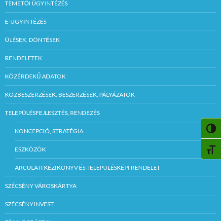
TEMETŐI ÜGYINTÉZÉS
E-ÜGYINTÉZÉS
ÜLÉSEK, DÖNTÉSEK
RENDELETEK
KÖZÉRDEKŰ ADATOK
KÖZBESZERZÉSEK, BESZERZÉSEK, PÁLYÁZATOK
TELEPÜLÉSFEJLESZTÉS, RENDEZÉS
NAGY
KONCEPCIÓ, STRATÉGIA
ESZKÖZÖK
BETŰ
ARCULATI KÉZIKÖNYV ÉS TELEPÜLÉSKÉPI RENDELET
SZÉCSÉNY VÁROSKÁRTYA
SZÉCSÉNYINVEST