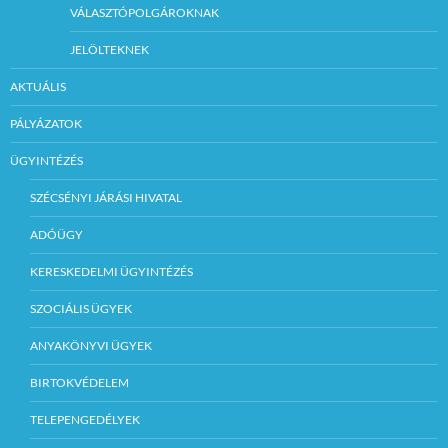
VÁLASZTÓPOLGÁROKNAK
JELÖLTEKNEK
AKTUÁLIS
PÁLYÁZATOK
ÜGYINTÉZÉS
SZÉCSÉNYI JÁRÁSI HIVATAL
ADÓÜGY
KERESKEDELMI ÜGYINTÉZÉS
SZOCIÁLIS ÜGYEK
ANYAKÖNYVI ÜGYEK
BIRTOKVÉDELEM
TELEPENGEDÉLYEK