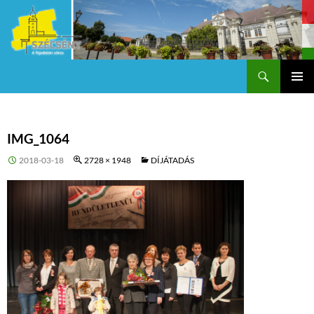
Keresés
Szécsény a fejedelmi Város
KILÉPÉS
Els
A
TARTALOMBA
me
IMG_1064
2018-03-18
2728 × 1948
DÍJÁTADÁS