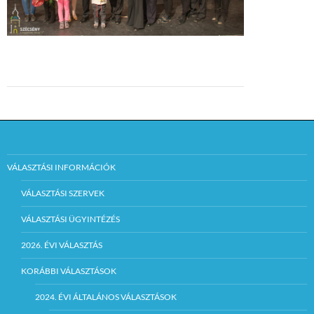
VÁLASZTÁSI INFORMÁCIÓK
VÁLASZTÁSI SZERVEK
VÁLASZTÁSI ÜGYINTÉZÉS
2026. ÉVI VÁLASZTÁS
KORÁBBI VÁLASZTÁSOK
2024. ÉVI ÁLTALÁNOS VÁLASZTÁSOK