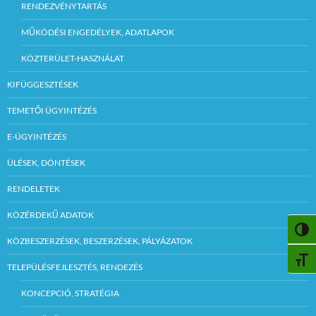
RENDEZVÉNYTARTÁS
MŰKÖDÉSI ENGEDÉLYEK, ADATLAPOK
KÖZTERÜLET-HASZNÁLAT
KIFÜGGESZTÉSEK
TEMETŐI ÜGYINTÉZÉS
E-ÜGYINTÉZÉS
ÜLÉSEK, DÖNTÉSEK
RENDELETEK
KÖZÉRDEKŰ ADATOK
NAGY
KÖZBESZERZÉSEK, BESZERZÉSEK, PÁLYÁZATOK
BETŰ
TELEPÜLÉSFEJLESZTÉS, RENDEZÉS
KONCEPCIÓ, STRATÉGIA