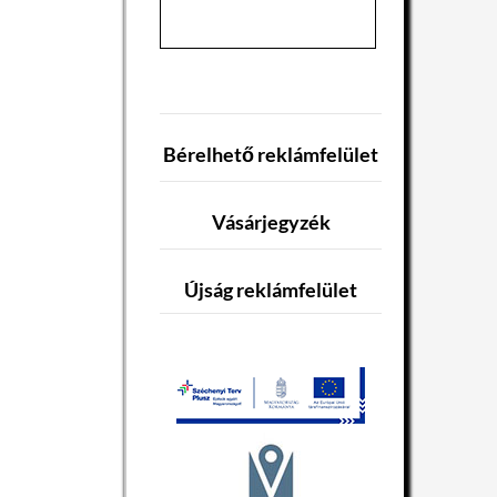
Bérelhető reklámfelület
Vásárjegyzék
Újság reklámfelület