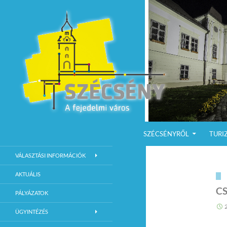
KILÉPÉS A TARTALOMBA
Keresés
Szécsény a fejedelmi Város
SZÉCSÉNYRŐL
TURI
Szécsény Város Hivatalos Weboldala
VÁLASZTÁSI INFORMÁCIÓK
AKTUÁLIS
C
PÁLYÁZATOK
ÜGYINTÉZÉS