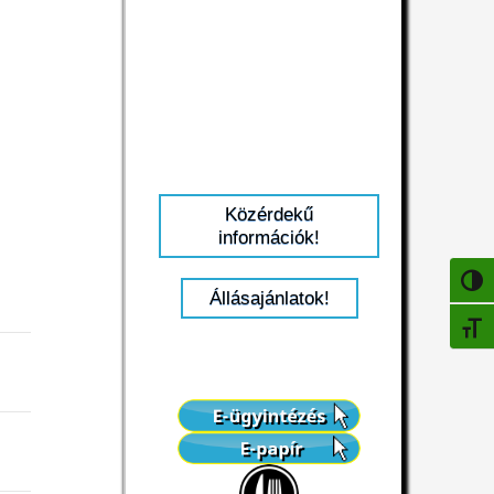
Közérdekű
információk!
NAGY
Állásajánlatok!
BETŰ