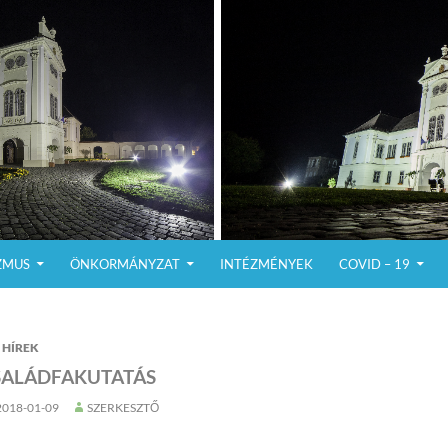
ZMUS
ÖNKORMÁNYZAT
INTÉZMÉNYEK
COVID – 19
HÍREK
SALÁDFAKUTATÁS
2018-01-09
SZERKESZTŐ