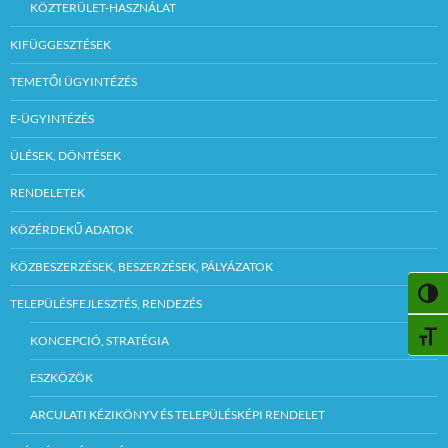
KÖZTERÜLET-HASZNÁLAT
KIFÜGGESZTÉSEK
TEMETŐI ÜGYINTÉZÉS
E-ÜGYINTÉZÉS
ÜLÉSEK, DÖNTÉSEK
RENDELETEK
KÖZÉRDEKŰ ADATOK
KÖZBESZERZÉSEK, BESZERZÉSEK, PÁLYÁZATOK
NAGY
TELEPÜLÉSFEJLESZTÉS, RENDEZÉS
BETŰ
KONCEPCIÓ, STRATÉGIA
ESZKÖZÖK
ARCULATI KÉZIKÖNYV ÉS TELEPÜLÉSKÉPI RENDELET