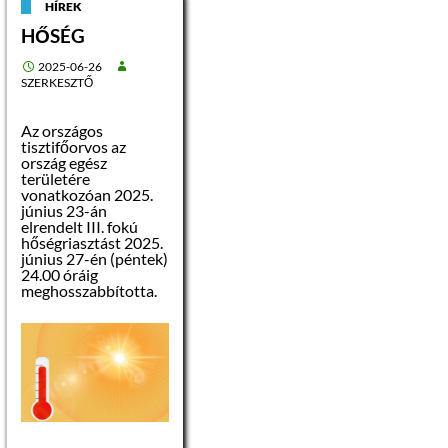
A program keretében
HÍREK
olyan szociálisan
HŐSÉG
hátrányos helyzetű
hallgatóknak
folyósítható az
2025-06-26
ösztöndíj, akik a
SZERKESZTŐ
települési
önkormányzat
illetékességi
Az országos
területén lakóhellyel
tisztifőorvos az
rendelkeznek,
ország egész
felsőoktatási
területére
intézményben
vonatkozóan 2025.
(felsőoktatási
június 23-án
hallgatói jogviszony
elrendelt III. fokú
keretében) teljes
hőségriasztást 2025.
idejű (nappali
június 27-én (péntek)
tagozatos)
24.00 óráig
képzésben vesznek
meghosszabbította.
részt.
A pályázat
rögzítésének és az
önkormányzathoz
történő
benyújtásának
határideje: 2025.
november 4.