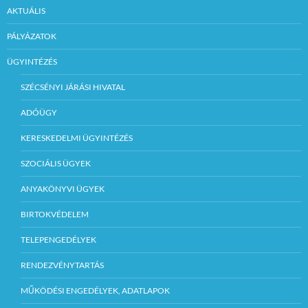
AKTUÁLIS
PÁLYÁZATOK
ÜGYINTÉZÉS
SZÉCSÉNYI JÁRÁSI HIVATAL
ADÓÜGY
KERESKEDELMI ÜGYINTÉZÉS
SZOCIÁLIS ÜGYEK
ANYAKÖNYVI ÜGYEK
BIRTOKVÉDELEM
TELEPENGEDÉLYEK
RENDEZVÉNYTARTÁS
MŰKÖDÉSI ENGEDÉLYEK, ADATLAPOK