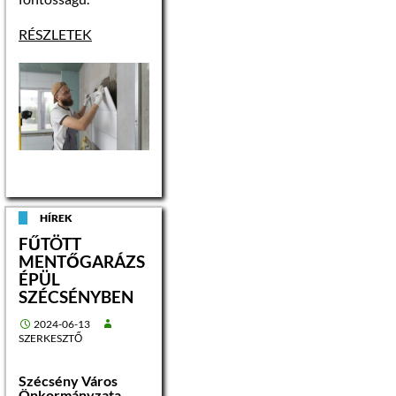
RÉSZLETEK
HÍREK
FŰTÖTT
MENTŐGARÁZS
ÉPÜL
SZÉCSÉNYBEN
2024-06-13
SZERKESZTŐ
Szécsény Város
Önkormányzata