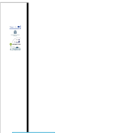
A jelenlegi
mentőállomás
épülete nem
rendelkezik fűtött,
fedett garázzsal,
amely nagyban
megnehezíti az
elhívatott dolgozók
mindennapi
munkáját.
A „Szécsény-
Mentőállomás
fejlesztése, bővítése”
című pályázat
megvalósításával a
Szécsény, Rákóczi út
113. szám alatti
meglévő
mentőállomás
fejlesztése, bővítése
valósul meg. A
projekt
eredményeként
háromállásos fűtött
garázs létesül,
amelynek nettó
alapterülete: 134,52