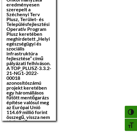
eredményesen
szerepelt a
Széchenyi Terv
Plusz, Terület- és
Településfejlesztési
Operatív Program
Plusz keretében
meghirdetett „Helyi
egészségügyi és
szociális
infrastruktúra
fejlesztése” című
pályázati felhíváson.
A TOP_PLUSZ-3.3.2-
21-NG1-2022-
00018
azonosítószámú
projekt keretében
egy háromállásos
fűtött mentőgarázs
építése valósul meg
az Európai Unió
114.69 millió forint
NAGY
összegű, vissza nem
térítendő
BETŰ
támogatásával.