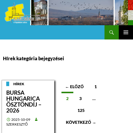
Keresés
Szécsény a fejedelmi Város
KILÉPÉS
Els
A
TARTALOMBA
me
Hírek kategória bejegyzései
Bejegyzések
HÍREK
← ELŐZŐ
1
BURSA
navigációja
HUNGARICA
2
3
…
ÖSZTÖNDÍJ –
2026
125
2025-10-09
KÖVETKEZŐ →
SZERKESZTŐ