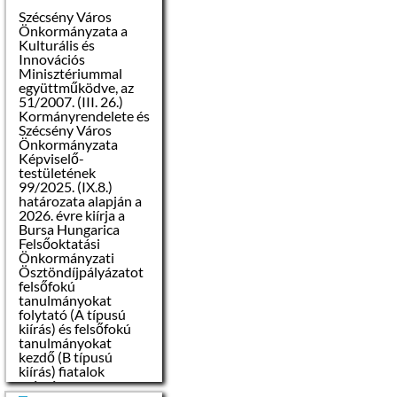
Szécsény Város
Önkormányzata a
Kulturális és
Innovációs
Minisztériummal
együttműködve, az
51/2007. (III. 26.)
Kormányrendelete és
Szécsény Város
Önkormányzata
Képviselő-
testületének
99/2025. (IX.8.)
határozata alapján a
2026. évre kiírja a
Bursa Hungarica
Felsőoktatási
Önkormányzati
Ösztöndíjpályázatot
felsőfokú
tanulmányokat
folytató (A típusú
kiírás) és felsőfokú
tanulmányokat
kezdő (B típusú
kiírás) fiatalok
számára.