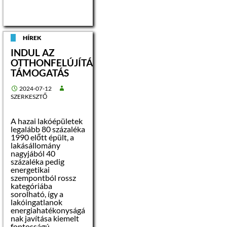
HÍREK
INDUL AZ
OTTHONFELÚJÍTÁSI
TÁMOGATÁS
2024-07-12
SZERKESZTŐ
A hazai lakóépületek
legalább 80 százaléka
1990 előtt épült, a
lakásállomány
nagyjából 40
százaléka pedig
energetikai
szempontból rossz
kategóriába
sorolható, így a
lakóingatlanok
energiahatékonyságá
nak javítása kiemelt
fontosságú.