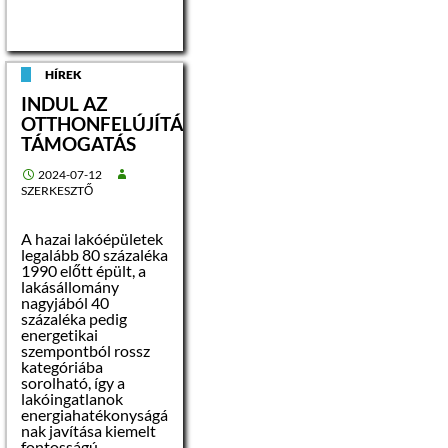
HÍREK
INDUL AZ
OTTHONFELÚJÍTÁSI
TÁMOGATÁS
2024-07-12
SZERKESZTŐ
A hazai lakóépületek
legalább 80 százaléka
1990 előtt épült, a
lakásállomány
nagyjából 40
százaléka pedig
energetikai
szempontból rossz
kategóriába
sorolható, így a
lakóingatlanok
energiahatékonyságá
nak javítása kiemelt
fontosságú.