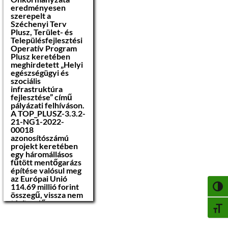
eredményesen
szerepelt a
Széchenyi Terv
Plusz, Terület- és
Településfejlesztési
Operatív Program
Plusz keretében
meghirdetett „Helyi
egészségügyi és
szociális
infrastruktúra
fejlesztése” című
pályázati felhíváson.
A TOP_PLUSZ-3.3.2-
21-NG1-2022-
00018
azonosítószámú
projekt keretében
egy háromállásos
fűtött mentőgarázs
építése valósul meg
az Európai Unió
114.69 millió forint
NAGY
összegű, vissza nem
térítendő
BETŰ
támogatásával.