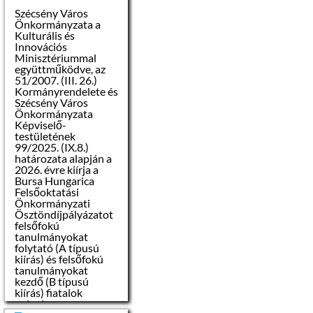
Szécsény Város
Önkormányzata a
Kulturális és
Innovációs
Minisztériummal
együttműködve, az
51/2007. (III. 26.)
Kormányrendelete és
Szécsény Város
Önkormányzata
Képviselő-
testületének
99/2025. (IX.8.)
határozata alapján a
2026. évre kiírja a
Bursa Hungarica
Felsőoktatási
Önkormányzati
Ösztöndíjpályázatot
felsőfokú
tanulmányokat
folytató (A típusú
kiírás) és felsőfokú
tanulmányokat
kezdő (B típusú
kiírás) fiatalok
számára.