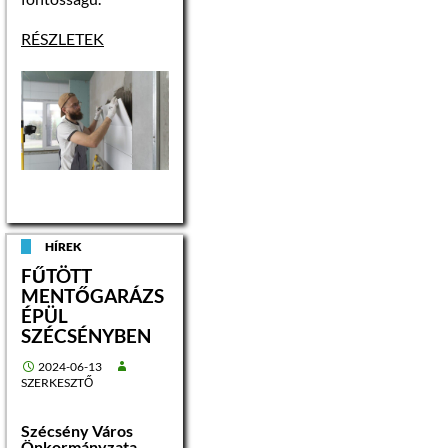
RÉSZLETEK
HÍREK
FŰTÖTT
MENTŐGARÁZS
ÉPÜL
SZÉCSÉNYBEN
2024-06-13
SZERKESZTŐ
Szécsény Város
Önkormányzata