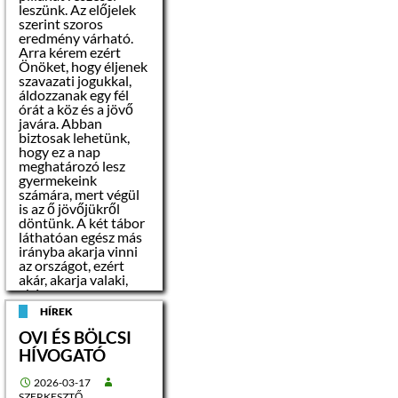
ingatlant illető
leszünk. Az előjelek
átjárási szolgalmi jog
szerint szoros
terheli.
eredmény várható.
Arra kérem ezért
Önöket, hogy éljenek
A 11 hrsz-ú
szavazati jogukkal,
lakóingatlan műszaki
áldozzanak egy fél
állapota:
órát a köz és a jövő
javára. Abban
–
biztosak lehetünk,
komfort fokozata:
hogy ez a nap
komfortos
meghatározó lesz
gyermekeink
számára, mert végül
–
is az ő jövőjükről
elektromos hálózat:
döntünk. A két tábor
külön mérővel,
láthatóan egész más
220V/10A,
irányba akarja vinni
az országot, ezért
– belső falfelületek:
akár, akarja valaki,
festettek
akár nem, a
távolmaradás is
HÍREK
szavazatnak fog
– alapozás: sávalap
OVI ÉS BÖLCSI
számítani, vagy az
egyik, vagy a másik
HÍVOGATÓ
– vázszerkezet: tégla
oldal számára. És
akkor már ne mások
2026-03-17
döntsenek
– nyílászárók: fa
SZERKESZTŐ