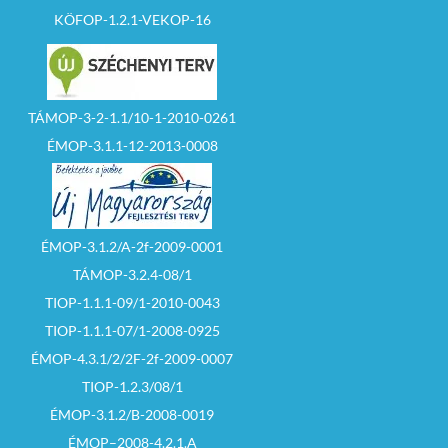
KÖFOP-1.2.1-VEKOP-16
13. A
pályázatra
vonatkozó kérdések
feltevésének, az
esetleges további
információszerzés
helye és ideje:
TÁMOP-3-2-1.1/10-1-2010-0261
Előzetes telefonon
történő egyeztetés
ÉMOP-3.1.1-12-2013-0008
alapján a pályázat
benyújtására
megjelölt határidőt
megelőző munkanap
00
16
óráig. (Hanzel
Balázs telefonszám:
ÉMOP-3.1.2/A-2f-2009-0001
32/370-199/227
mellék)
TÁMOP-3.2.4-08/1
TIOP-1.1.1-09/1-2010-0043
Pályázat bontás:
2026. május 21.
TIOP-1.1.1-07/1-2008-0925
napja (csütörtök)
00
ÉMOP-4.3.1/2/2F-2f-2009-0007
10
óra
TIOP-1.2.3/08/1
A
pályázat
ÉMOP-3.1.2/B-2008-0019
eredményéről
történő értesítés:
ÉMOP–2008-4.2.1.A