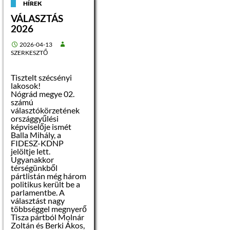
HÍREK
A pályázati eljárás
tárgya:
címe:
VÁLASZTÁS
Szécsény, Rákóczi út
2026
21.
2026-04-13
helyrajzi száma: 11
SZERKESZTŐ
ingatlan területe:
Tisztelt szécsényi
2
530 m
lakosok!
Nógrád megye 02.
rendeltetése:
számú
lakóház, udvar
választókörzetének
országgyűlési
képviselője ismét
közműellátottsága:
Balla Mihály, a
elektromos árammal,
FIDESZ-KDNP
ivóvízzel,
jelöltje lett.
szennyvízzel,
Ugyanakkor
hírközléssel ellátott,
térségünkből
pártlistán még három
gáz ellátás biztosított
politikus került be a
parlamentbe. A
választást nagy
Az ingatlant a
többséggel megnyerő
Szécsény 12 hrsz-ú
Tisza pártból Molnár
ingatlant illető
Zoltán és Berki Ákos,
átjárási szolgalmi jog