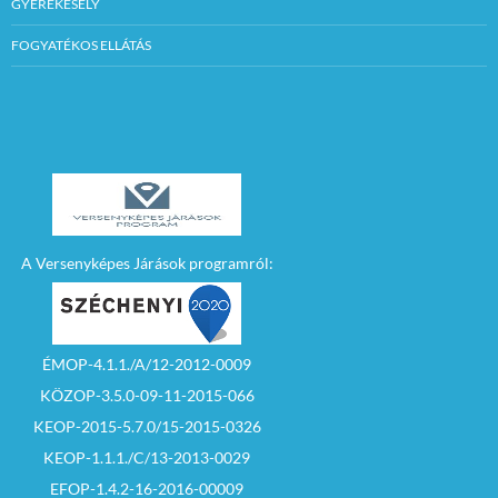
pályázatot zárt
GYEREKESÉLY
borítékban, a
Szécsényi Közös
FOGYATÉKOS ELLÁTÁS
Önkormányzati
Hivatal
Jegyzőjénél vagy
megbízottjánál
kell leadni.
(3170
Szécsény, Rákóczi út
84., Városháza)
A Versenyképes Járások programról:
A borítékra a
következő szöveget
kell ráírni:
„PÁLYÁZAT–
SZÉCSÉNY,
RÁKÓCZI ÚT 21.”
ÉMOP-4.1.1./A/12-2012-0009
KÖZOP-3.5.0-09-11-2015-066
12. Ajánlati
kötöttség minimális
KEOP-2015-5.7.0/15-2015-0326
időtartama:
a
pályázat benyújtási
KEOP-1.1.1./C/13-2013-0029
határidejét követő 60
nap
EFOP-1.4.2-16-2016-00009