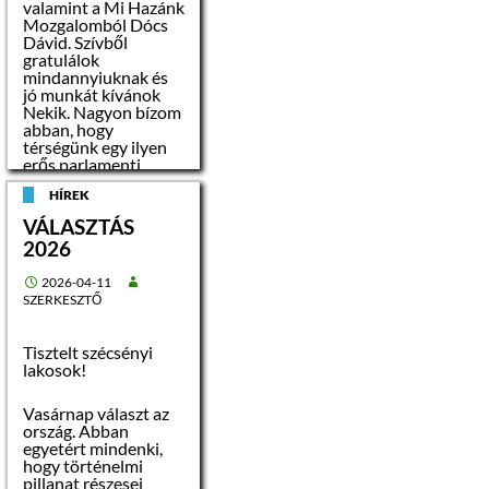
valamint a Mi Hazánk
terheli.
Mozgalomból Dócs
Dávid. Szívből
címe: Szécsény,
gratulálok
Rákóczi út 21/A.
mindannyiuknak és
jó munkát kívánok
Nekik. Nagyon bízom
helyrajzi száma: 12
abban, hogy
térségünk egy ilyen
ingatlan területe:
erős parlamenti
2
629 m
képviselet mellett
HÍREK
végre megkaphatja a
fejlődéshez
rendeltetése:
VÁLASZTÁS
szükséges
lakóház, udvar
2026
erőforrásokat. Ebben
minden
közműellátottsága:
2026-04-11
együttműködésre
elektromos árammal,
SZERKESZTŐ
kész vagyok. Hajrá
ivóvízzel,
Szécsény!
szennyvízzel,
Stayer László
Tisztelt szécsényi
hírközléssel ellátott,
polgármester
lakosok!
gáz ellátás biztosított
Vasárnap választ az
ország. Abban
egyetért mindenki,
Az ingatlant a
hogy történelmi
Szécsény 11 hrsz-ú
pillanat részesei