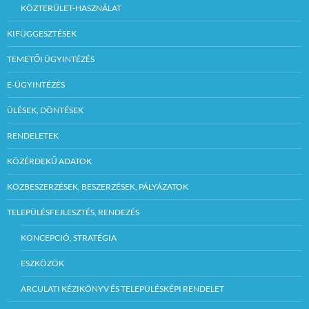
KÖZTERÜLET-HASZNÁLAT
Az ingatlan
megtekintésének
KIFÜGGESZTÉSEK
időpontja:
Előzetes telefonon
TEMETŐI ÜGYINTÉZÉS
történő
egyeztetés alapján
a pályázat
E-ÜGYINTÉZÉS
benyújtására
megjelölt
ÜLÉSEK, DÖNTÉSEK
határidőt
megelőző
00
RENDELETEK
munkanap 16
óráig. (Hanzel
Balázs
KÖZÉRDEKŰ ADATOK
telefonszám:32/3
70-199/227
KÖZBESZERZÉSEK, BESZERZÉSEK, PÁLYÁZATOK
mellék)
TELEPÜLÉSFEJLESZTÉS, RENDEZÉS
Pályázatot kiíró
szerv neve:
KONCEPCIÓ, STRATÉGIA
Szécsényi Közös
Önkormányzati
ESZKÖZÖK
Hivatal
ARCULATI KÉZIKÖNYV ÉS TELEPÜLÉSKÉPI RENDELET
3170 Szécsény,
Rákóczi út 8