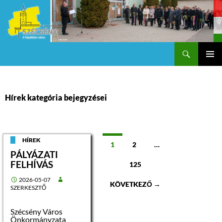
Keresés
Szécsény a fejedelmi Város
KILÉPÉS
Els
A
TARTALOMBA
me
Hírek kategória bejegyzései
Bejegyzések
HÍREK
1
2
…
PÁLYÁZATI
navigációja
FELHÍVÁS
125
2026-05-07
KÖVETKEZŐ →
SZERKESZTŐ
Szécsény Város
Önkormányzata