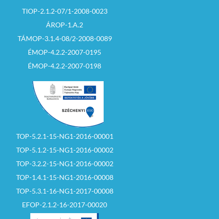
a bontást követő,
Képviselő
TIOP-2.1.2-07/1-2008-0023
testületi döntés
meghozatala után,
ÁROP-1.A.2
5 munkanapon
TÁMOP-3.1.4-08/2-2008-0089
belül, írásban
történik.
ÉMOP-4.2.2-2007-0195
ÉMOP-4.2.2-2007-0198
Pályázat tartalma:
pályázó neve
(születési neve),
aláírása anyja
neve
születési hely, idő
lakóhely
adóazonosító jel
TOP-5.2.1-15-NG1-2016-00001
(jogi személy, vagy
jogi
TOP-5.1.2-15-NG1-2016-00002
személyiséggel
TOP-3.2.2-15-NG1-2016-00002
nem rendelkező
gazdálkodó
TOP-1.4.1-15-NG1-2016-00008
szervezet esetén a
nyilvántartási
TOP-5.3.1-16-NG1-2017-00008
száma)
bankszámlaszám
EFOP-2.1.2-16-2017-00020
a megvásárolni