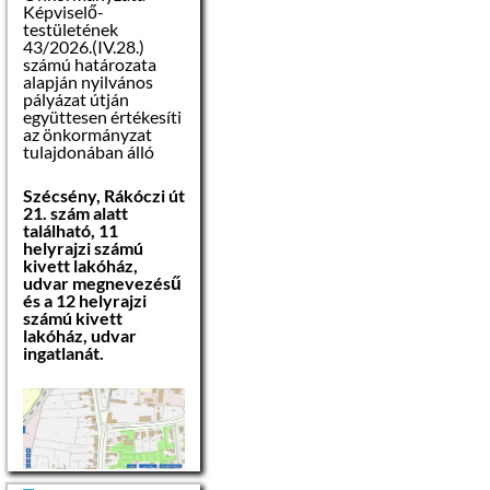
Képviselő-
testületének
43/2026.(IV.28.)
számú határozata
alapján nyilvános
pályázat útján
együttesen értékesíti
az önkormányzat
tulajdonában álló
Szécsény, Rákóczi út
21. szám alatt
található, 11
helyrajzi számú
kivett lakóház,
udvar megnevezésű
és a 12 helyrajzi
számú kivett
lakóház, udvar
ingatlanát.