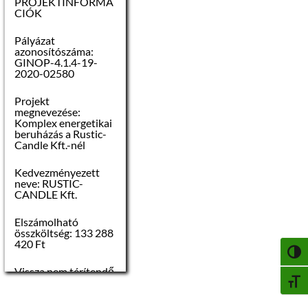
PROJEKTINFORMÁ
CIÓK
Pályázat
azonosítószáma:
A 12 hrsz-ú
GINOP-4.1.4-19-
lakóingatlan műszaki
2020-02580
állapota:
Projekt
megnevezése:
–
komfort fokozata:
Komplex energetikai
komfortos
beruházás a Rustic-
Candle Kft.-nél
–
elektromos
Kedvezményezett
hálózat: külön
neve: RUSTIC-
mérővel, 220V/10A,
CANDLE Kft.
– belső falfelületek:
Elszámolható
festettek
összköltség: 133 288
420 Ft
NAGY
– alapozás: sávalap
Vissza nem térítendő
támogatás összege:
BETŰ
– vázszerkezet: tégla
73 308 631 Ft