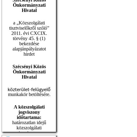
Önkormányzati
Hivatal
a „Közszolgálati
tisztviselőkről szóló”
2011. évi CXCIX.
törvény 45. § (1)
bekezdése
alapján
pályázatot
hirdet
Szécsényi Közös
Önkormányzati
Hivatal
közterület-felügyelő
munkakör betöltésére.
A közszolgálati
jogviszony
időtartama:
határozatlan idejű
közszolgálati
jogviszony