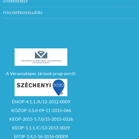
GYEREKESÉLY
– Nem jár vissza
FOGYATÉKOS ELLÁTÁS
biztosíték, ha az
ajánlattevő az
ajánlatát az ajánlati
kötöttség időtartama
alatt visszavonta,
vagy a szerződés
megkötése neki
felróható okból
hiúsult meg.
Az összeg
megfizetése Szécsény
A Versenyképes Járások programról:
Város
Önkormányzata
K&H Banknál
vezetett 10402142-
21424304 számú
fizetési számlájára
ÉMOP-4.1.1./A/12-2012-0009
átutalással történhet.
KÖZOP-3.5.0-09-11-2015-066
A nyertes által
befizetett biztosíték
KEOP-2015-5.7.0/15-2015-0326
összegét a vételárba
be kell számolni.
KEOP-1.1.1./C/13-2013-0029
EFOP-1.4.2-16-2016-00009
Az árverésen az