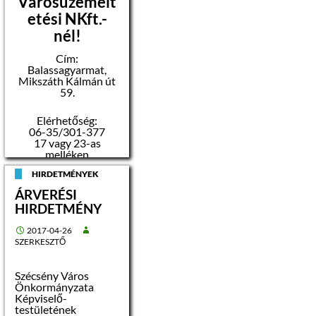
Városüzemelt
Felhasználói
közigazgatási
szintű MS Office
etési NKft.-
menedzser
(irodai alkalmazások),
szakképesítés,
nél!

Vagyonnyilatkozat
Cím:

tételi eljárás
Vagyonnyilatkozat
Balassagyarmat,
lefolytatása,
Mikszáth Kálmán út
tételi eljárás

A munkáltatói
lefolytatása,
59.
jogkör gyakorlója a
kinevezéskor hat
hónap próbaidőt köt ki.
 Jogi vagy
Elérhetőség:
06-35/301-377
közigazgatási
szakvizsga, vagy a
17 vagy 23-as
A pályázat
Közigazgatási
melléken
elbírálásánál előnyt
Továbbképzési
jelent:
HIRDETMÉNYEK
Kollégium által teljes
körűen közigazgatási
ÁRVERÉSI
jellegűnek minősített

Helyismeret
HIRDETMÉNY
tudományos fokozat
alapján adott

közterület-
2017-04-26
mentesítés
felügyelői
SZERKESZTŐ
munkakörben szerzett
 Legalább 2 éves
legalább 1 év szakmai
közigazgatási
Szécsény Város
gyakorlat
gyakorlat
Önkormányzata
Képviselő-

térfigyelő
testületének
A pályázat