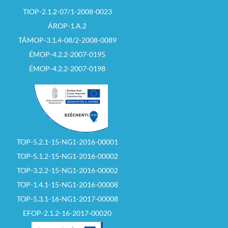
helyezésének
TIOP-2.1.2-07/1-2008-0023
igazolását
ÁROP-1.A.2
– legalább az induló
TÁMOP-3.1.4-08/2-2008-0089
ár erejéig szóló
fedezetigazolást
ÉMOP-4.2.2-2007-0195
(banki igazolás)
ÉMOP-4.2.2-2007-0198
– meghatalmazott
esetén a közokiratba,
vagy közjegyző által
hitelesített teljes
bizonyító erejű
magánokiratba
foglalt
maghatalmazást.
TOP-5.2.1-15-NG1-2016-00001
TOP-5.1.2-15-NG1-2016-00002
TOP-3.2.2-15-NG1-2016-00002
Felhívom az
TOP-1.4.1-15-NG1-2016-00008
ajánlattevők
figyelmét,
hogy az
TOP-5.3.1-16-NG1-2017-00008
árverési hirdetmény
feltételeinek
EFOP-2.1.2-16-2017-00020
elfogadására, és az
ellenszolgáltatás