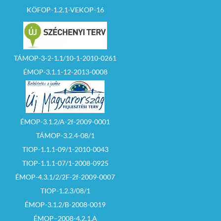
vehet részt aki, az
KÖFOP-1.2.1-VEKOP-16
árverés
megkezdését
megelőzően
bemutatja az
árverés
vezetőjének alábbi
TÁMOP-3-2-1.1/10-1-2010-0261
dokumentumokat:
ÉMOP-3.1.1-12-2013-0008
– személyi
igazolványát, egyéni
vállalkozói
igazolványát (egyéni
vállalkozói
igazolvány
ÉMOP-3.1.2/A-2f-2009-0001
kiváltására irányuló
TÁMOP-3.2.4-08/1
szándéknyilatkozatot
), illetve ha a
TIOP-1.1.1-09/1-2010-0043
jelentkező gazdasági
társaság, akkor 30
TIOP-1.1.1-07/1-2008-0925
napnál nem régebbi
cégkivonatot
ÉMOP-4.3.1/2/2F-2f-2009-0007
(folyamatban lévő
TIOP-1.2.3/08/1
cégbejegyzési eljárás
igazolását).
ÉMOP-3.1.2/B-2008-0019
ÉMOP–2008-4.2.1.A
– biztosíték letétbe