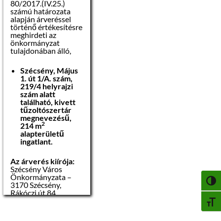
rendszer ismerete
80/2017.(IV.25.)
elbírálásánál előnyt
számú határozata
jelent:
alapján árveréssel

B kategóriás
történő értékesítésre
jogosítvány
 Egyetem, állam-
meghirdeti az

közigazgatási
és jogtudományi
önkormányzat
alapvizsga megléte
doktori képesítés,
tulajdonában álló,
A pályázat részeként
 Közigazgatási
Szécsény, Május
gyakorlat – Legalább
benyújtandó iratok,
1. út 1/A. szám,
1-3 év szakmai
igazolások:
219/4 helyrajzi
tapasztalat,
szám alatt
található, kivett

A pályázó
tűzoltószertár
 Felhasználói
45/2012.(III.7.) Korm.
megnevezésű,
szintű MS Office
rendelet 8.§ alapján
2
214 m
(irodai alkalmazások),
készített fényképes
alapterületű
szakmai önéletrajza,
ingatlant.

 Helyismeret
Végzettséget,
szakképzettséget,
Az árverés kiírója:
szakképesítést igazoló
 B kategóriás
Szécsény Város
okiratok másolata,
jogosítvány
Önkormányzata –

3 hónapnál nem
NAGY
3170 Szécsény,
régebbi erkölcsi
Rákóczi út 84.
A pályázat
bizonyítvány
részeként
BETŰ

A pályázó
benyújtandó iratok,
Az árverési
nyilatkozata arról,
igazolások:
hirdetmény