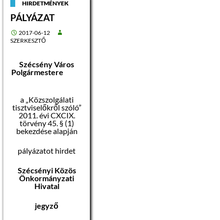
HIRDETMÉNYEK
Foglalkoztatás
PÁLYÁZAT
jellege:
Teljes munkaidő
2017-06-12
SZERKESZTŐ
A munkavégzés
helye:
Szécsény Város
Nógrád megye, 3170
Polgármestere
Szécsény, Rákóczi út
84.
a „Közszolgálati
A közszolgálati
tisztviselőkről szóló”
tisztviselők képesítési
2011. évi CXCIX.
előírásairól szóló
törvény 45. § (1)
29/2012. (III. 7.)
bekezdése alapján
Korm. rendelet
alapján a munkakör
pályázatot hirdet
betöltője által
ellátandó
Szécsényi Közös
feladatkörök:
Önkormányzati
1. sz. melléklet 30.
Hivatal
pontja, közterület-
felügyelői feladatkör
jegyző
Ellátandó feladatok: