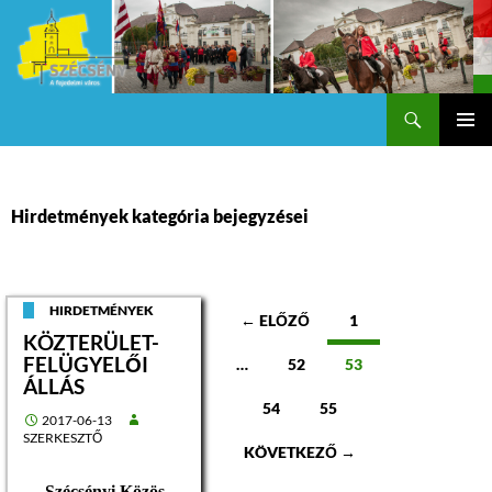
Keresés
Szécsény a fejedelmi Város
KILÉPÉS
Els
A
TARTALOMBA
me
Hirdetmények kategória bejegyzései
Bejegyzések
HIRDETMÉNYEK
← ELŐZŐ
1
KÖZTERÜLET-
navigációja
FELÜGYELŐI
…
52
53
ÁLLÁS
54
55
2017-06-13
SZERKESZTŐ
KÖVETKEZŐ →
Szécsényi Közös