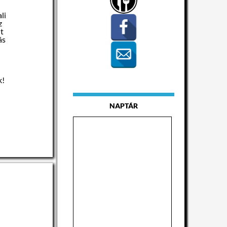
li
z
nt
ás
k!
NAPTÁR