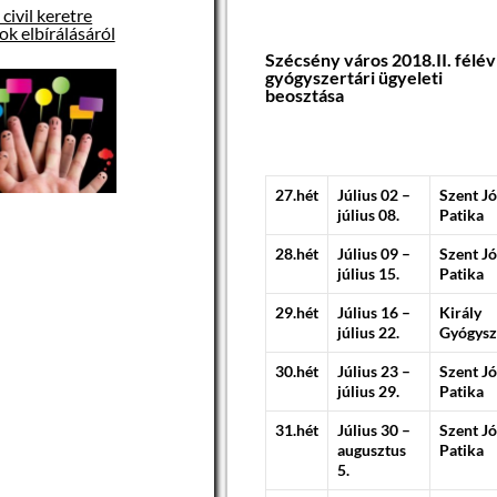
tozó, illetve a
civil keretre
sal járó
ok elbírálásáról
ok:
Szécsény város 2018.II. félév
gyógyszertári ügyeleti
feladatok
beosztása
y Város
épviselő-
eghatározott
27.hét
Július 02 –
Szent J
atások:
július 08.
Patika
llapítására és
28.hét
Július 09 –
Szent J
július 15.
Patika
k jogállásáról
XXXIII. törvény
29.hét
Július 16 –
Király
irányadók.
július 22.
Gyógysz
30.hét
Július 23 –
Szent J
lek:
július 29.
Patika
31.hét
Július 30 –
Szent J
női szak,
augusztus
Patika
5.
szintű MS
kalmazások),