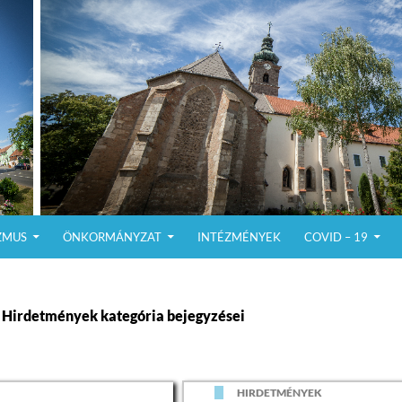
ZMUS
ÖNKORMÁNYZAT
INTÉZMÉNYEK
COVID – 19
Hirdetmények kategória bejegyzései
K
HIRDETMÉNYEK