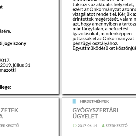
tükrözik az aktuális helyzetet,
jtásának
at
ezért az Önkormányzat azonna
 augusztus 15.
vizsgálatot rendelt el. Kérjük a
érintettek megértését, valami
yújtásának
azt, hogy amennyiben a tartoz
már tárgytalan, a befizetési
sére.
ya Lóránt
igazolásokat, mindenképpen
tónál
juttassák el az Önkormányzat
i jogviszony
pénzügyi osztályához.
Együttműködésüket köszönjü
2017.
2019. július 31
lmazotti
llege:
K
HIRDETMÉNYEK
EZETEK
GYÓGYSZERTÁRI
helye:
A
ÜGYELET
170 Szécsény,
ZERKESZTŐ
2017-06-14
SZERKESZTŐ