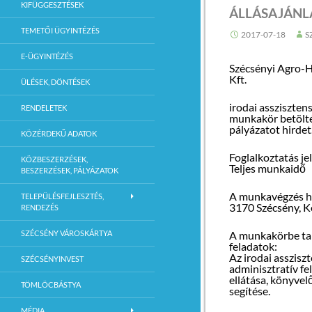
KIFÜGGESZTÉSEK
ÁLLÁSAJÁNL
navigációja
TEMETŐI ÜGYINTÉZÉS
2017-07-18
S
E-ÜGYINTÉZÉS
Szécsényi Agro-H
Kft.
ÜLÉSEK, DÖNTÉSEK
irodai assziszten
RENDELETEK
munkakör betölt
pályázatot hirdet
KÖZÉRDEKŰ ADATOK
Foglalkoztatás jel
KÖZBESZERZÉSEK,
Teljes munkaidő
BESZERZÉSEK, PÁLYÁZATOK
A munkavégzés h
TELEPÜLÉSFEJLESZTÉS,
3170 Szécsény, K
RENDEZÉS
SZÉCSÉNY VÁROSKÁRTYA
A munkakörbe ta
feladatok:
Az irodai assziszt
SZÉCSÉNYINVEST
adminisztratív fe
ellátása, könyve
TÖMLÖCBÁSTYA
segítése.
MÉDIA