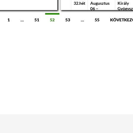
32.hét
Augusztus
Király
06 –
Gyógysz
olgárság,
augusztus
,
12.
1
…
51
52
53
…
55
KÖVETKEZ
g
33.hét
Augusztus
Szent J
lásánál előnyt
13 –
Patika
augusztus
19.
unkabírás,
állóság,
34.hét
Augusztus
Szent J
20 –
Patika
augusztus
eként
26.
ok, igazolások:
35.hét
Augusztus
Király
hogy az
27 –
Gyógysz
evők a
szeptember
t
02.
36.hét
Szeptember
Szent J
ZK kártya,
03 –
Patika
lindító okirat
szeptember
09.
tséget,