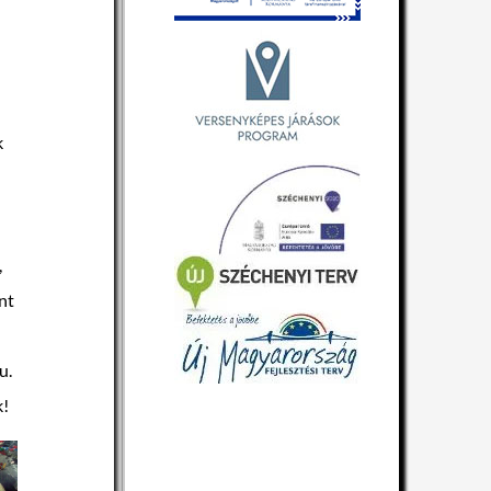
k
,
nt
u.
k!