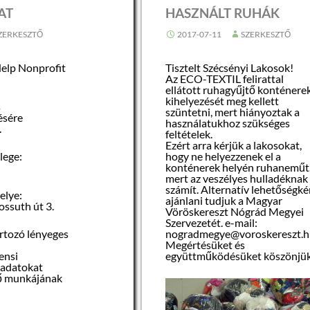
AT
HASZNÁLT RUHÁK
ZERKESZTŐ
2017-07-11
SZERKESZTŐ
elp Nonprofit
Tisztelt Szécsényi Lakosok!
Az ECO-TEXTIL felirattal
ellátott ruhagyűjtő konténere
kihelyezését meg kellett
s
szüntetni, mert hiányoztak a
ésére
használatukhoz szükséges
.
feltételek.
Ezért arra kérjük a lakosokat,
lege:
hogy ne helyezzenek el a
konténerek helyén ruhaneműt
mert az veszélyes hulladéknak
számít. Alternatív lehetőségké
elye:
ajánlani tudjuk a Magyar
ossuth út 3.
Vöröskereszt Nógrád Megyei
Szervezetét. e-mail:
rtozó lényeges
nogradmegye@voroskereszt.h
Megértésüket és
ensi
együttműködésüket köszönjü
ladatokat
lő munkájának