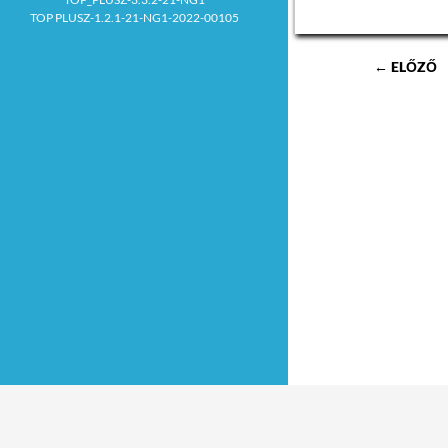
TOP PLUSZ-1.2.1-21-NG1-2022-00105
 Magyar államp
büntetlen előélet
← ELŐZŐ
cselekvőképessé
A pályázat elbírá
jelent:
 Kiemelkedő m
terhelhetőség, ön
megbízhatóság.
A pályázat rész
benyújtandó irat
 Nyilatkozat, 
eljárásban résztv
pályázati anyago
megismerhetik
 Érvényes MES
vagy az eljárást e
 Iskolai végzet