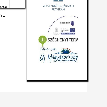
ertár
Ő →
ób
ób
ertár
ób