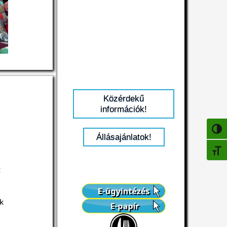
Közérdekű
információk!
NAGY
Állásajánlatok!
BETŰ
t
ek