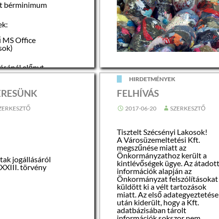
lt bérminimum
ek:
ű MS Office
sok)
lásánál előnyt
K
HIRDETMÉNYEK
s,
tapasztalat
ERESÜNK
FELHÍVÁS
ZERKESZTŐ
2017-06-20
SZERKESZTŐ
iák:
mmunikációs és
 képesség,
Tisztelt Szécsényi Lakosok!
s, precizitás,
A Városüzemeltetési Kft.
megszűnése miatt az
tivitás
Önkormányzathoz került a
ak jogállásáról
kintlévőségek ügye. Az átadot
XXXIII. törvény
ként
információk alapján az
k, igazolások:
Önkormányzat felszólításokat
tes szakmai
küldött ki a vélt tartozások
ttséget és
miatt. Az első adategyeztetés
 igazoló
után kiderült, hogy a Kft.
a.
adatbázisában tárolt
információk sokszor nem