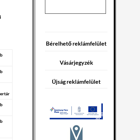
i
Bérelhető reklámfelület
ób
Vásárjegyzék
ób
Újság reklámfelület
ertár
ób
ób