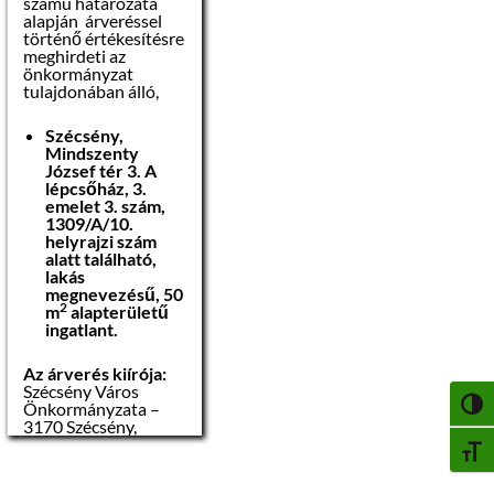
számú határozata
alapján árveréssel
– az ingatlan
történő értékesítésre
felújításra szorul
meghirdeti az
önkormányzat
tulajdonában álló,
Szécsény,
Mindszenty
Helyiség
Padlóburkolat
Falfelület
Alapterület
József tér 3. A
lépcsőház, 3.
2
szoba
parketta
meszelt
19 m
emelet 3. szám,
1309/A/10.
2
szoba
parketta
meszelt
12 m
helyrajzi szám
alatt található,
2
konyha
kő
meszelt
7 m
lakás
megnevezésű, 50
2
2
közlekedő
kő
meszelt
5 m
m
alapterületű
ingatlant.
kamra
kő
meszelt
1 m2
Az árverés kiírója:
fürdőszoba
kő
meszelt
6 m2
Szécsény Város
Önkormányzata –
NAGY
3170 Szécsény,
Az ingatlan
Rákóczi út 84.
BETŰ
megtekintésének,
valamint az
Az árverési