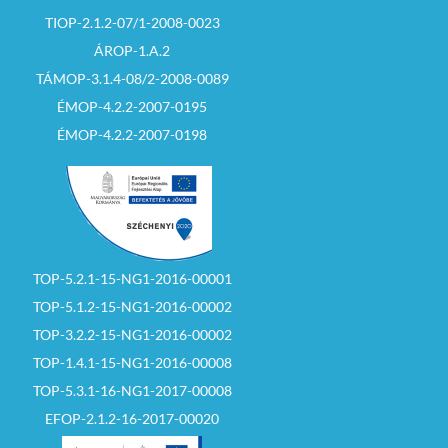
ajánlati árat egy
(folyamatban lévő
TIOP-2.1.2-07/1-2008-0023
licitáló tartja csak. Ha
cégbejegyzési eljárás
az árverésen
igazolását).
ÁROP-1.A.2
készpénzes
ajánlattevő és
TÁMOP-3.1.4-08/2-2008-0089
– biztosíték letétbe
pályázati forrásból
helyezésének
fizetni szándékozó
ÉMOP-4.2.2-2007-0195
igazolását
ajánlattevő is
ÉMOP-4.2.2-2007-0198
pályázik, úgy a licit
során kialakuló
– legalább az induló
azonos ajánlatkor a
ár erejéig szóló
készpénzes
fedezetigazolást
ajánlattevőt kell
(bank igazolás)
nyertesnek
nyilvánítani.
– meghatalmazott
esetén a közokiratba,
– Ha a licit során
vagy közjegyző által
TOP-5.2.1-15-NG1-2016-00001
megtett ajánlatok
hitelesített teljes
összege megegyezik,
bizonyító erejű
TOP-5.1.2-15-NG1-2016-00002
és új ajánlatot egyik
magánokiratba
TOP-3.2.2-15-NG1-2016-00002
ajánlattevő sem tesz,
foglalt
a tárgyalást levezető
maghatalmazást.
TOP-1.4.1-15-NG1-2016-00008
személy a nyertes
ajánlattevőt –
TOP-5.3.1-16-NG1-2017-00008
Felhívom az
sorsolással állapítja
ajánlattevők
meg.
EFOP-2.1.2-16-2017-00020
figyelmét,
hogy az
árverési hirdetmény