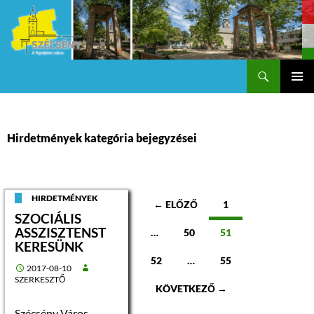
Keresés
Szécsény a fejedelmi Város
KILÉPÉS
Els
A
TARTALOMBA
me
Hirdetmények kategória bejegyzései
Bejegyzések
HIRDETMÉNYEK
← ELŐZŐ
1
SZOCIÁLIS
navigációja
ASSZISZTENST
…
50
51
KERESÜNK
52
…
55
2017-08-10
SZERKESZTŐ
KÖVETKEZŐ →
Szécsény Város