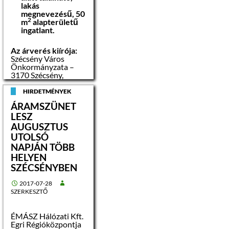
lakás
A munkakör
megnevezésű, 50
betöltésének
2
m
alapterületű
feltételei:
ingatlant.
Magyar
állampolgárság
Az árverés kiírója:
Büntetlen előélet
Szécsény Város
Felsőfokú végzettség
Önkormányzata –
MS Office
3170 Szécsény,
felhasználói szintű
Rákóczi út 84.
ismerete
HIRDETMÉNYEK
B kategóriás
jogosítvány
Az árverési
ÁRAMSZÜNET
hirdetmény
LESZ
kifüggesztésének
A pályázat
AUGUSZTUS
napja:
2017.
elbírálásánál előnyt
UTOLSÓ
augusztus 01.
jelent:
NAPJÁN TÖBB
Adminisztratív/
Ügyintézés területén
HELYEN
Az árverési
szerzett tapasztalat
hirdetmény
SZÉCSÉNYBEN
levételének
napja:
2017.
Elvárások:
2017-07-28
augusztus 11.
Kiváló szintű
SZERKESZTŐ
empátia,
megbízhatóság,
Az árverés napja:
önálló munkavégzés,
ÉMÁSZ Hálózati Kft.
2017. augusztus 14.
kiváló
Egri Régióközpontja
00
(hétfő) de.10
óra