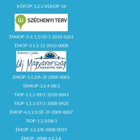
iránti ingatlan-
befizetett biztosíték
nyilvántartási eljárás
KÖFOP-1.2.1-VEKOP-16
összegét a vételárba
felfüggesztése
be kell számolni.
kérhető.
Az árverésen az
Egyéb Tájékoztatás:
vehet részt aki, az
árverés
TÁMOP-3-2-1.1/10-1-2010-0261
– A licit lebonyolítása
megkezdését
során az ajánlati
megelőzően
ÉMOP-3.1.1-12-2013-0008
összeget legalább az
bemutatja az
árverési felhívásban
árverés
meghatározott
vezetőjének alábbi
összeggel lehet
dokumentumokat:
emelni.
ÉMOP-3.1.2/A-2f-2009-0001
– személyi
– A licitálásban részt
igazolványát, egyéni
TÁMOP-3.2.4-08/1
vevők
vállalkozói
kézfelemeléssel
igazolványát (egyéni
TIOP-1.1.1-09/1-2010-0043
licitálhatnak.
vállalkozói
igazolvány
TIOP-1.1.1-07/1-2008-0925
kiváltására irányuló
– Az árverésen az
ÉMOP-4.3.1/2/2F-2f-2009-0007
szándéknyilatkozatot
induló ár nem
), illetve ha a
csökkenthető.
TIOP-1.2.3/08/1
jelentkező gazdasági
társaság, akkor 30
ÉMOP-3.1.2/B-2008-0019
– Az árverést addig
napnál nem régebbi
kell folytatni, amíg az
cégkivonatot
ÉMOP–2008-4.2.1.A