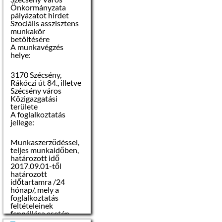
Önkormányzata
pályázatot hirdet
Szociális asszisztens
munkakör
betöltésére
A munkavégzés
helye:
3170 Szécsény,
Rákóczi út 84., illetve
Szécsény város
Közigazgatási
területe
A foglalkoztatás
jellege:
Munkaszerződéssel,
teljes munkaidőben,
határozott idő
2017.09.01-től
határozott
időtartamra /24
hónap/, mely a
foglalkoztatás
feltételeinek
fennállása esetén
meghosszabbítható.