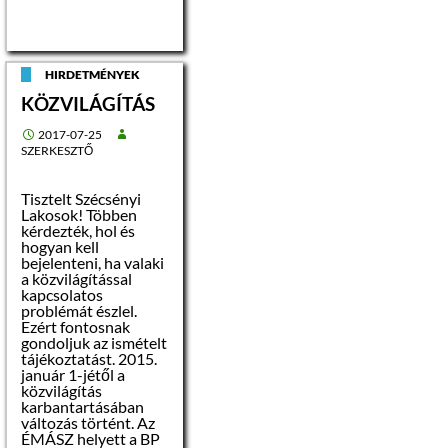
Az esetleges
helyrajzi száma:
alfogyasztói
1309/A/10
kiértesítéseket
szíveskedjenek
alapterülete: 50
elvégezni
HIRDETMÉNYEK
2
m
Biztonsági okokból
KÖZVILÁGÍTÁS
ezúton hívjuk fel
szíves figyelmüket
rendeltetése:
arra, hogy ha a
2017-07-25
lakás
munkálatokat a
SZERKESZTŐ
jelzett időpont előtt
közműellátottsága:
befejezzük, a
elektromos árammal,
hálózatot előzetes
Tisztelt Szécsényi
vízzel ellátott,
értesítés nélkül
Lakosok! Többen
visszakapcsoljuk.
kérdezték, hol és
Dátum: 2017. 07. 27.
hogyan kell
gázcsonk az
Megértésüket és
bejelenteni, ha valaki
épületben
türelmüket
a közvilágítással
köszönjük.
kapcsolatos
A lakás műszaki
Émász Hálózati Kft.
problémát észlel.
állapota: –
Ezért fontosnak
elektromos hálózat:
gondoljuk az ismételt
külön mérővel,
tájékoztatást. 2015.
220V/10A,
január 1-jétől a
közvilágítás
karbantartásában
– belső falfelületek:
változás történt. Az
meszelt
ÉMÁSZ helyett a BP