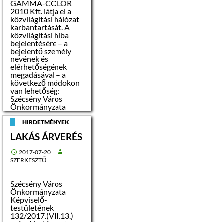
GAMMA-COLOR
– alapozás: sávalap
2010 Kft. látja el a
közvilágítási hálózat
karbantartását. A
– vázszerkezet: előre
közvilágítási hiba
gyártott panel
bejelentésére – a
bejelentő személy
– válaszfalak: tégla
nevének és
elérhetőségének
megadásával – a
– nyílászárók: fa
következő módokon
szerkezetű, nem
van lehetőség:
hőszigetelt
Szécsény Város
üvegezésű
Önkormányzata
titkársága: 06-
– jelenlegi fűtés:
32/370-566
HIRDETMÉNYEK
hőtárolós kályha
Email:
LAKÁS ÁRVERÉS
infoszecseny@szecse
ny.hu
– födémszerkezet:
2017-07-20
BP GAMMA-COLOR
vasbeton
SZERKESZTŐ
Kft: 06/20 561 53 78
Email:
– tetőszerkezet:
gammacolor@invitel.
vasbeton, bitumenes
Szécsény Város
hu
szigeteléssel
Önkormányzata
Képviselő-
testületének
– külső felületek:
132/2017.(VII.13.)
nemes vakolat