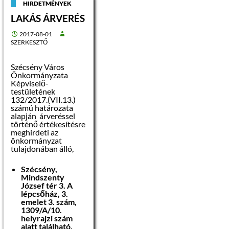
HIRDETMÉNYEK
LAKÁS ÁRVERÉS
Bérezés: Bruttó
220.000 Ft
2017-08-01
SZERKESZTŐ
A munkakörbe
tartozó lényeges
feladatok:
Szécsény Város
Az önkormányzat
Önkormányzata
által elnyert
Képviselő-
pályázatban a
testületének
szociális munka
132/2017.(VII.13.)
dokumentumainak,
számú határozata
nyilvántartásainak
alapján árveréssel
kezelése, határidők
történő értékesítésre
nyilvántartása,
meghirdeti az
kooperációk,
önkormányzat
projektegyeztetések
tulajdonában álló,
szervezése,
jegyzőkönyvezése,
Szécsény,
szervezési-
Mindszenty
ügyintézési feladatok
József tér 3. A
Folyamatok
lépcsőház, 3.
optimalizálása
emelet 3. szám,
Egyéb
1309/A/10.
adminisztrációs
helyrajzi szám
feladatok
alatt található,