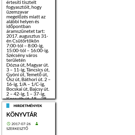
kommunikációs
értesíti tisztelt
készség szóban és
fogyasztóit, hogy
Az árverés helye:
írásban, rugalmasság,
üzemzavar
elkötelezettség a
megelőzés miatt az
kitűzött célok
alábbi helyen és
Szécsényi Közös
megvalósítása
időpontban
Önkormányzati
mellett. Határidők
áramszünetet tart:
Hivatal (3170
pontos betartása.
2017. augusztus 31-
Szécsény, Rákóczi út
Precíz, proaktív,
én Csütörtökön
84.) Haynald Lajos
talpraesett,
7:00-tól – 8:00-ig,
kistanácskozó terme
határozott,
15:00-tól – 16:00-ig.
dinamikus
Szécsény város
Ajánlattevők köre:
személyiség.
területén
Dózsa út, Magyar út.
3 – 11-ig, Táncsics út,
– magánszemély
A pályázat részeként
Gyóni út, Temető út,
benyújtandó iratok,
Ősz út, Báthori út. 2 –
igazolások:
– jogi személy
16-ig, 1/A – 1/C-ig,
részletes szakmai
Bocskai út, Bajcsy út.
önéletrajz,
2 – 42-ig, 1 – 37-ig,
– jogi személyiséggel
iskolai végzettséget,
Kossuth út. 18 – 38-
nem rendelkező
szakképzettséget
ig, 29 – 49-ig,
szervezet
igazoló okiratok
HIRDETMÉNYEK
Varsányi út, Huny
adi
másolata
út. 13 – végig, 4 –
KÖNYVTÁR
B kategóriás
Az árverés a
végig, Bartók út,
jogosítvány másolata
vagyontárgy
Petőfi út, Kölcsey út.
2017-07-26
értékesítésének
2, Árpád út, Attila út,
SZERKESZTŐ
nyilvános, a pályázók
A pályázat
Ifjúság út, Sobieski út,