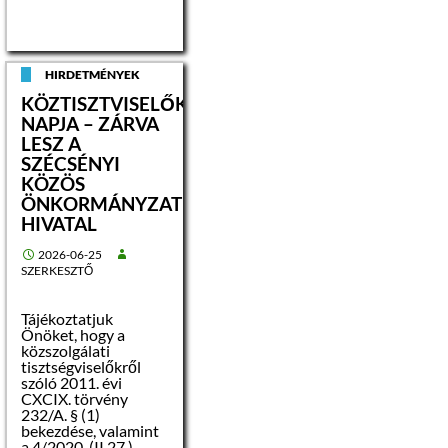
Foktftv. 21. § (1)
bekezdésében
foglaltak alapján 90
napra közzétételre
kerül az ingatlan
HIRDETMÉNYEK
fekvése szerinti
KÖZTISZTVISELŐK
települési
önkormányzat
NAPJA – ZÁRVA
honlapján és
LESZ A
hirdetőtábláján, az
SZÉCSÉNYI
ingatlanügyi
KÖZÖS
hatóság honlapján,
továbbá a
ÖNKORMÁNYZATI
kormányzati
HIVATAL
portálon.
A hirdetmény
2026-06-25
kormányzati
SZERKESZTŐ
portálon való
közzétételének
napja: 2026.06.30
Tájékoztatjuk
A hirdetmény
Önöket, hogy a
közzétételének
közszolgálati
időtartama: 90 nap
tisztségviselőkről
szóló 2011. évi
CXCIX. törvény
232/A. § (1)
bekezdése, valamint
a 4/2020. (II.27.)