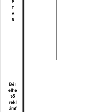
P
T
Á
R
Bér
elhe
tő
rekl
ámf