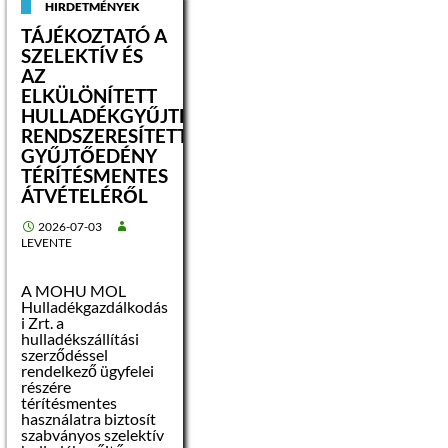
HIRDETMÉNYEK
tulajdonosként
bejegyzett
TÁJÉKOZTATÓ A
természetes személy
SZELEKTÍV ÉS
a Foktftv. 19. § a)
AZ
pontjában foglaltak
szerint
ELKÜLÖNÍTETT
beazonosítatlan
HULLADÉKGYŰJTÉSRE
személynek minősül.
RENDSZERESÍTETT
GYŰJTŐEDÉNY
TÉRÍTÉSMENTES
ÁTVÉTELÉRŐL
A tulajdonosként
bejegyzett
2026-07-03
személynek – az
LEVENTE
ingatlanügyi hatóság
rendelkezésére álló –
természetes
A MOHU MOL
személyazonosító
Hulladékgazdálkodás
adatai:
i Zrt. a
hulladékszállítási
szerződéssel
rendelkező ügyfelei
részére
térítésmentes
Felhívom a figyelmet,
használatra biztosít
hogy akinek
szabványos szelektív