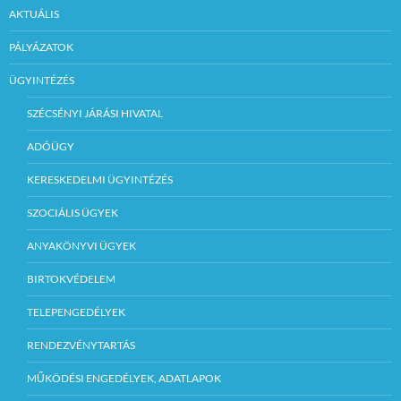
AKTUÁLIS
PÁLYÁZATOK
ÜGYINTÉZÉS
SZÉCSÉNYI JÁRÁSI HIVATAL
ADÓÜGY
KERESKEDELMI ÜGYINTÉZÉS
SZOCIÁLIS ÜGYEK
ANYAKÖNYVI ÜGYEK
BIRTOKVÉDELEM
TELEPENGEDÉLYEK
RENDEZVÉNYTARTÁS
MŰKÖDÉSI ENGEDÉLYEK, ADATLAPOK