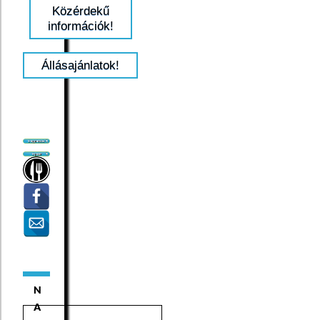
Közérdekű
információk!
Állásajánlatok!
N
A