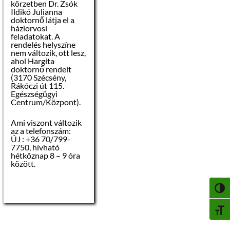
körzetben Dr. Zsók
Zsuzsanna
Ildikó Julianna
jegyző
doktornő látja el a
háziorvosi
feladatokat. A
rendelés helyszíne
nem változik, ott lesz,
ahol Hargita
doktornő rendelt
(3170 Szécsény,
Rákóczi út 115.
Egészségügyi
Centrum/Központ).
Ami viszont változik
az a telefonszám:
ÚJ : +36 70/799-
7750, hívható
hétköznap 8 – 9 óra
között.
NAGY
BETŰ