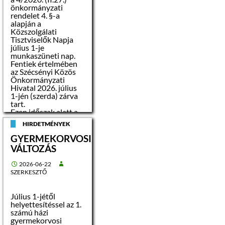
önkormányzati
rendelet 4. §-a
alapján a
Közszolgálati
Tisztviselők Napja
július 1-je
munkaszüneti nap.
Fentiek értelmében
az Szécsényi Közös
Önkormányzati
Hivatal 2026. július
1-jén (szerda) zárva
tart.
Ezen időszak alatt a
Hivatal –
HIRDETMÉNYEK
halaszthatatlan
ügyekben – telefonos
GYERMEKORVOSI
ügyeletet tart, mely
VÁLTOZÁS
esetben az alábbi
számon lehet
2026-06-22
bejelentést tenni: 06-
SZERKESZTŐ
70/331-2900
Az első
ügyfélfogadási nap:
Július 1-jétől
2026. július 02.
helyettesítéssel az 1.
(csütörtök)
számú házi
Tisztelettel:
gyermekorvosi
Dr. Pifka-Boda