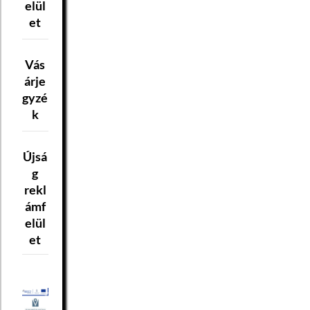
elül
et
Vás
árje
gyzé
k
Újsá
g
rekl
ámf
elül
et