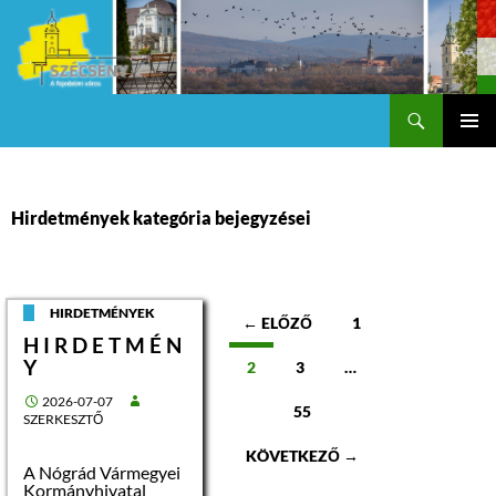
Keresés
Szécsény a fejedelmi Város
KILÉPÉS
Els
A
TARTALOMBA
me
Hirdetmények kategória bejegyzései
Bejegyzések
HIRDETMÉNYEK
← ELŐZŐ
1
H I R D E T M É N
navigációja
Y
2
3
…
2026-07-07
55
SZERKESZTŐ
KÖVETKEZŐ →
A Nógrád Vármegyei
Kormányhivatal