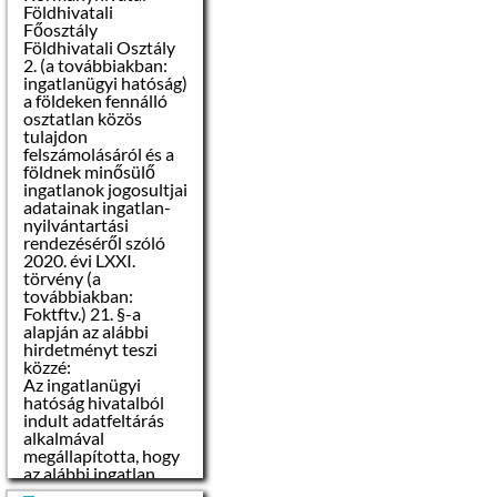
Földhivatali
Főosztály
Földhivatali Osztály
2. (a továbbiakban:
ingatlanügyi hatóság)
a földeken fennálló
osztatlan közös
tulajdon
felszámolásáról és a
földnek minősülő
ingatlanok jogosultjai
adatainak ingatlan-
nyilvántartási
rendezéséről szóló
2020. évi LXXI.
törvény (a
továbbiakban:
Foktftv.) 21. §-a
alapján az alábbi
hirdetményt teszi
közzé:
Az ingatlanügyi
hatóság hivatalból
indult adatfeltárás
alkalmával
megállapította, hogy
az alábbi ingatlan
tulajdoni lapjára