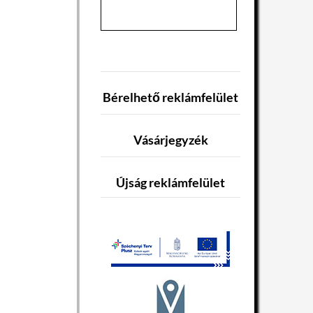
Bérelhető reklámfelület
Vásárjegyzék
Újság reklámfelület