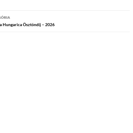
jegyzés
GÓRIA
igáció
sa Hungarica Ösztöndíj – 2026