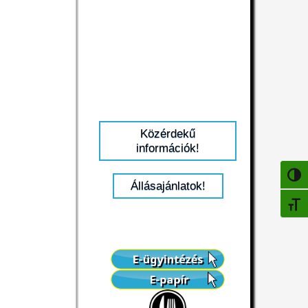
Közérdekű
információk!
NAGY
Állásajánlatok!
BETŰ