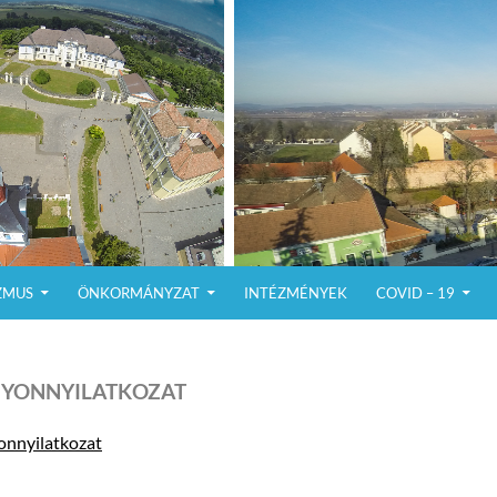
ZMUS
ÖNKORMÁNYZAT
INTÉZMÉNYEK
COVID – 19
YONNYILATKOZAT
onnyilatkozat