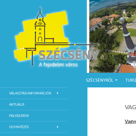
KILÉPÉS A TARTALOMBA
Keresés
Szécsény a fejedelmi Város
SZÉCSÉNYRŐL
TURI
Szécsény Város Hivatalos Weboldala
VÁLASZTÁSI INFORMÁCIÓK
AKTUÁLIS
VAG
PÁLYÁZATOK
Vagy
ÜGYINTÉZÉS