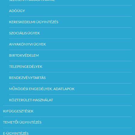
ADÓÜGY
KERESKEDELMI ÜGYINTÉZÉS
SZOCIÁLIS ÜGYEK
ANYAKÖNYVI ÜGYEK
BIRTOKVÉDELEM
TELEPENGEDÉLYEK
RENDEZVÉNYTARTÁS
MŰKÖDÉSI ENGEDÉLYEK, ADATLAPOK
KÖZTERÜLET-HASZNÁLAT
KIFÜGGESZTÉSEK
TEMETŐI ÜGYINTÉZÉS
E-ÜGYINTÉZÉS