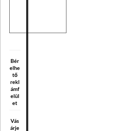
Bér
elhe
tő
rekl
ámf
elül
et
Vás
árje