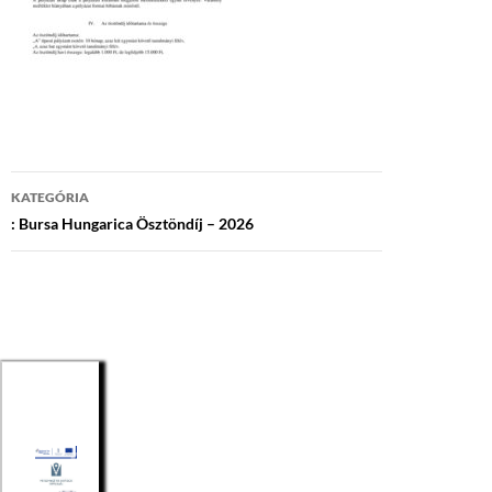
Bejegyzés
KATEGÓRIA
navigáció
: Bursa Hungarica Ösztöndíj – 2026