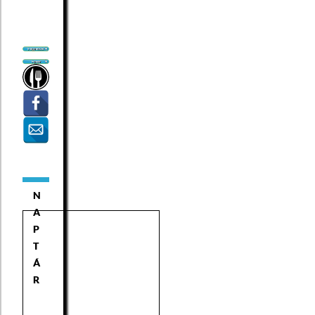
N
A
P
T
Á
R