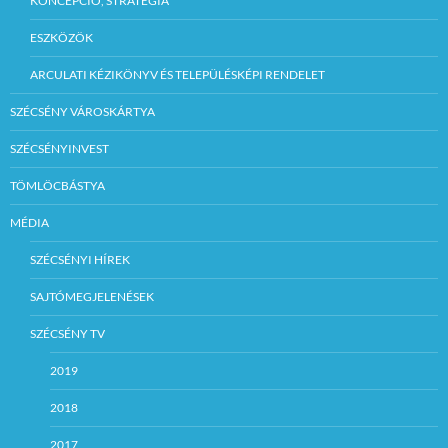
KONCEPCIÓ, STRATÉGIA
ESZKÖZÖK
ARCULATI KÉZIKÖNYV ÉS TELEPÜLÉSKÉPI RENDELET
SZÉCSÉNY VÁROSKÁRTYA
SZÉCSÉNYINVEST
TÖMLÖCBÁSTYA
MÉDIA
SZÉCSÉNYI HÍREK
SAJTÓMEGJELENÉSEK
SZÉCSÉNY TV
2019
2018
2017