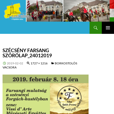
Keresés
Szécsény a fejedelmi Város
KILÉPÉS
Els
A
TARTALOMBA
me
SZÉCSÉNY FARSANG
SZÓRÓLAP_24012019
2019-02-02
1727 × 1216
BORKOSTOLÓS
VACSORA