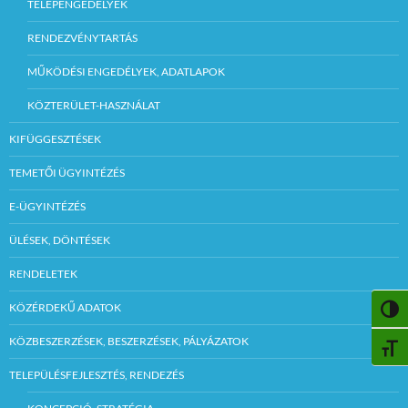
TELEPENGEDÉLYEK
RENDEZVÉNYTARTÁS
MŰKÖDÉSI ENGEDÉLYEK, ADATLAPOK
KÖZTERÜLET-HASZNÁLAT
KIFÜGGESZTÉSEK
TEMETŐI ÜGYINTÉZÉS
E-ÜGYINTÉZÉS
ÜLÉSEK, DÖNTÉSEK
RENDELETEK
KÖZÉRDEKŰ ADATOK
NAGY
KÖZBESZERZÉSEK, BESZERZÉSEK, PÁLYÁZATOK
BETŰ
TELEPÜLÉSFEJLESZTÉS, RENDEZÉS