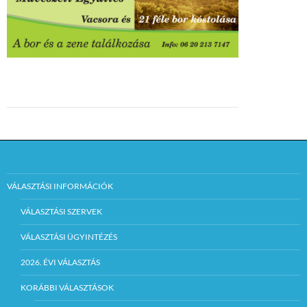
VÁLASZTÁSI INFORMÁCIÓK
VÁLASZTÁSI SZERVEK
VÁLASZTÁSI ÜGYINTÉZÉS
2026. ÉVI VÁLASZTÁS
KORÁBBI VÁLASZTÁSOK