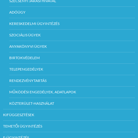
SZÉCSÉNYI JÁRÁSI HIVATAL
ADÓÜGY
KERESKEDELMI ÜGYINTÉZÉS
SZOCIÁLIS ÜGYEK
ANYAKÖNYVI ÜGYEK
BIRTOKVÉDELEM
TELEPENGEDÉLYEK
RENDEZVÉNYTARTÁS
MŰKÖDÉSI ENGEDÉLYEK, ADATLAPOK
KÖZTERÜLET-HASZNÁLAT
KIFÜGGESZTÉSEK
TEMETŐI ÜGYINTÉZÉS
E-ÜGYINTÉZÉS