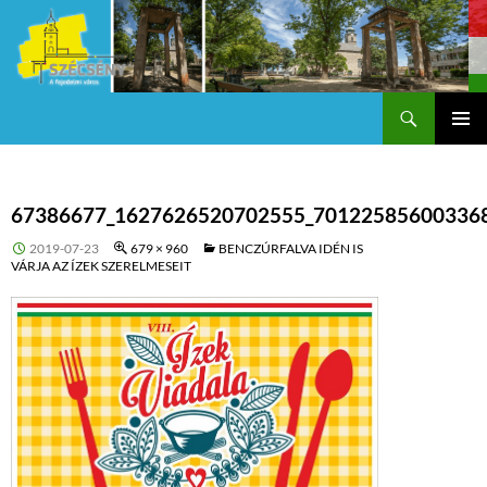
Keresés
Szécsény a fejedelmi Város
KILÉPÉS
Els
A
TARTALOMBA
me
67386677_1627626520702555_70122585600336
2019-07-23
679 × 960
BENCZÚRFALVA IDÉN IS
VÁRJA AZ ÍZEK SZERELMESEIT