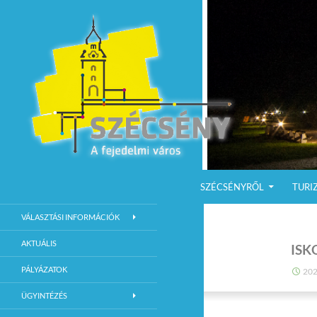
KILÉPÉS A TARTALOMBA
Keresés
Szécsény a fejedelmi Város
SZÉCSÉNYRŐL
TURI
Szécsény Város Hivatalos Weboldala
VÁLASZTÁSI INFORMÁCIÓK
AKTUÁLIS
ISK
PÁLYÁZATOK
202
ÜGYINTÉZÉS