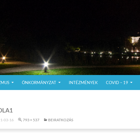
ZMUS
ÖNKORMÁNYZAT
INTÉZMÉNYEK
COVID – 19
OLA1
1-03-16
793 × 537
BEIRATKOZÁS