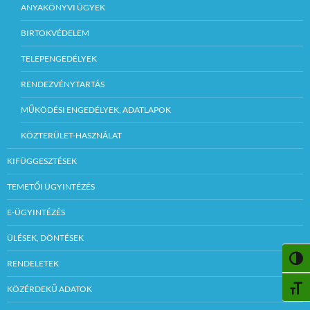
ANYAKÖNYVI ÜGYEK
BIRTOKVÉDELEM
TELEPENGEDÉLYEK
RENDEZVÉNYTARTÁS
MŰKÖDÉSI ENGEDÉLYEK, ADATLAPOK
KÖZTERÜLET-HASZNÁLAT
KIFÜGGESZTÉSEK
TEMETŐI ÜGYINTÉZÉS
E-ÜGYINTÉZÉS
ÜLÉSEK, DÖNTÉSEK
NAGY
RENDELETEK
KÖZÉRDEKŰ ADATOK
BETŰ