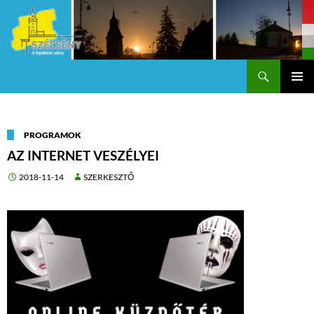
Keresés
Szécsény a fejedelmi Város
KILÉPÉS
Els
A
TARTALOMBA
me
PROGRAMOK
AZ INTERNET VESZÉLYEI
2018-11-14
SZERKESZTŐ