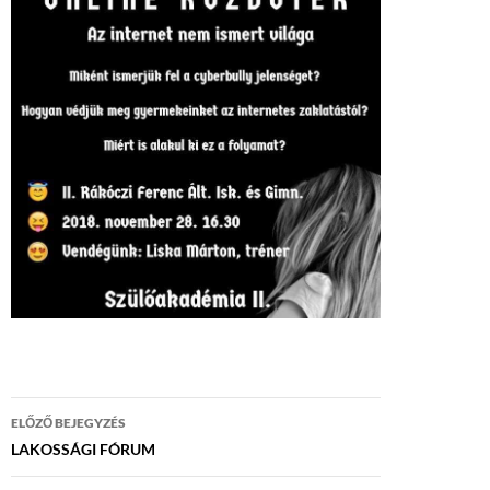
Bejegyzés
ELŐZŐ BEJEGYZÉS
navigáció
LAKOSSÁGI FÓRUM