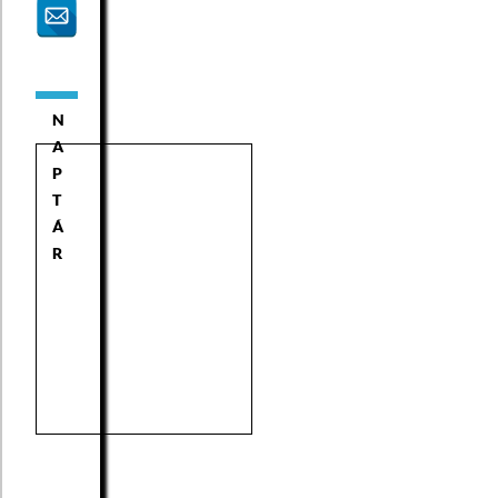
N
A
P
T
Á
R