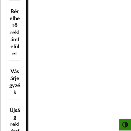
Bér
elhe
tő
rekl
ámf
elül
et
Vás
árje
gyzé
k
Újsá
g
rekl
NAGY
ámf