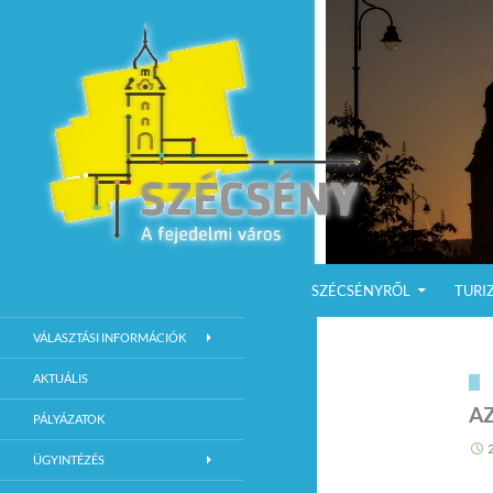
KILÉPÉS A TARTALOMBA
Keresés
Szécsény a fejedelmi Város
SZÉCSÉNYRŐL
TURI
Szécsény Város Hivatalos Weboldala
VÁLASZTÁSI INFORMÁCIÓK
AKTUÁLIS
A
PÁLYÁZATOK
ÜGYINTÉZÉS