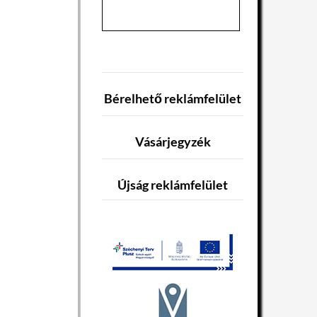
Bérelhető reklámfelület
Vásárjegyzék
Újság reklámfelület