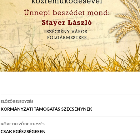
Bejegyzés
ELŐZŐ BEJEGYZÉS
navigáció
KORMÁNYZATI TÁMOGATÁS SZÉCSÉNYNEK
KÖVETKEZŐ BEJEGYZÉS
CSAK EGÉSZSÉGESEN