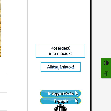
Közérdekű
információk!
NAGY
Állásajánlatok!
BETŰ