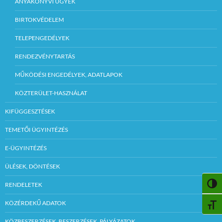
ANYAKÖNYVI ÜGYEK
BIRTOKVÉDELEM
TELEPENGEDÉLYEK
RENDEZVÉNYTARTÁS
MŰKÖDÉSI ENGEDÉLYEK, ADATLAPOK
KÖZTERÜLET-HASZNÁLAT
KIFÜGGESZTÉSEK
TEMETŐI ÜGYINTÉZÉS
E-ÜGYINTÉZÉS
ÜLÉSEK, DÖNTÉSEK
NAGY
RENDELETEK
KÖZÉRDEKŰ ADATOK
BETŰ
KÖZBESZERZÉSEK, BESZERZÉSEK, PÁLYÁZATOK