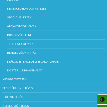
KERESKEDELMI ÜGYINTÉZÉS
SZOCIÁLIS ÜGYEK
ANYAKÖNYVI ÜGYEK
BIRTOKVÉDELEM
TELEPENGEDÉLYEK
RENDEZVÉNYTARTÁS
MŰKÖDÉSI ENGEDÉLYEK, ADATLAPOK
KÖZTERÜLET-HASZNÁLAT
KIFÜGGESZTÉSEK
TEMETŐI ÜGYINTÉZÉS
E-ÜGYINTÉZÉS
NAGY
ÜLÉSEK, DÖNTÉSEK