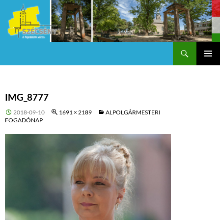
Keresés
Szécsény a fejedelmi Város
KILÉPÉS
Els
A
TARTALOMBA
me
IMG_8777
2018-09-10
1691 × 2189
ALPOLGÁRMESTERI
FOGADÓNAP