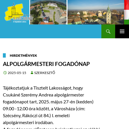
Keresés
Szécsény a fejedelmi Város
KILÉPÉS
Els
A
TARTALOMBA
me
HIRDETMÉNYEK
ALPOLGÁRMESTERI FOGADÓNAP
2025-05-15
SZERKESZTŐ
Tájékoztatjuk a Tisztelt Lakosságot, hogy
Csukáné Szerémy Andrea alpolgármester
fogadónapot tart, 2025. május 27-én (kedden)
09.00 -12.00 óra között, a Városháza (cím:
Szécsény, Rákóczi út 84.) I. emeleti
alpolgármesteri irodában.