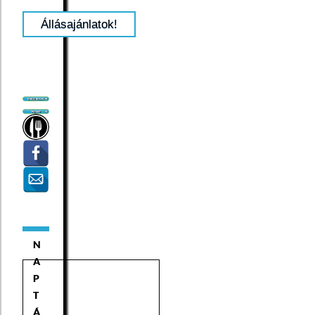
Állásajánlatok!
N
A
P
T
Á