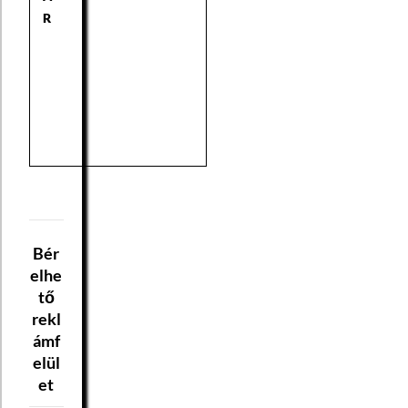
R
Bér
elhe
tő
rekl
ámf
elül
et