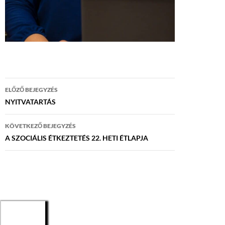
Bejegyzés
ELŐZŐ BEJEGYZÉS
navigáció
NYITVATARTÁS
KÖVETKEZŐ BEJEGYZÉS
A SZOCIÁLIS ÉTKEZTETÉS 22. HETI ÉTLAPJA