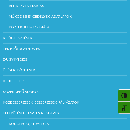
RENDEZVÉNYTARTÁS
MŰKÖDÉSI ENGEDÉLYEK, ADATLAPOK
KÖZTERÜLET-HASZNÁLAT
KIFÜGGESZTÉSEK
TEMETŐI ÜGYINTÉZÉS
E-ÜGYINTÉZÉS
ÜLÉSEK, DÖNTÉSEK
RENDELETEK
KÖZÉRDEKŰ ADATOK
NAGY
KÖZBESZERZÉSEK, BESZERZÉSEK, PÁLYÁZATOK
BETŰ
TELEPÜLÉSFEJLESZTÉS, RENDEZÉS
KONCEPCIÓ, STRATÉGIA