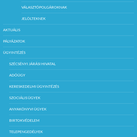
VÁLASZTÓPOLGÁROKNAK
JELÖLTEKNEK
AKTUÁLIS
PÁLYÁZATOK
ÜGYINTÉZÉS
SZÉCSÉNYI JÁRÁSI HIVATAL
ADÓÜGY
KERESKEDELMI ÜGYINTÉZÉS
SZOCIÁLIS ÜGYEK
ANYAKÖNYVI ÜGYEK
BIRTOKVÉDELEM
TELEPENGEDÉLYEK