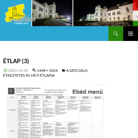
Keresés
Szécsény a fejedelmi Város
KILÉPÉS
Els
A
TARTALOMBA
me
ÉTLAP (3)
2025-12-03
1448 × 1024
A SZOCIÁLIS
ÉTKEZTETÉS 50. HETI ÉTLAPJA