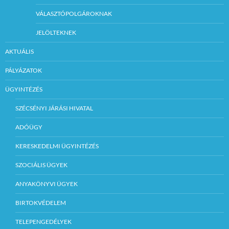
VÁLASZTÓPOLGÁROKNAK
JELÖLTEKNEK
AKTUÁLIS
PÁLYÁZATOK
ÜGYINTÉZÉS
SZÉCSÉNYI JÁRÁSI HIVATAL
ADÓÜGY
KERESKEDELMI ÜGYINTÉZÉS
SZOCIÁLIS ÜGYEK
ANYAKÖNYVI ÜGYEK
BIRTOKVÉDELEM
TELEPENGEDÉLYEK