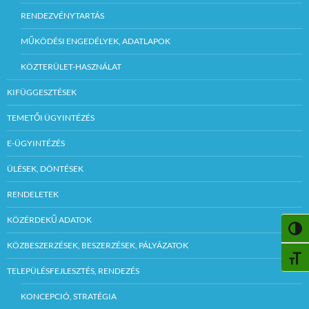
RENDEZVÉNYTARTÁS
MŰKÖDÉSI ENGEDÉLYEK, ADATLAPOK
KÖZTERÜLET-HASZNÁLAT
KIFÜGGESZTÉSEK
TEMETŐI ÜGYINTÉZÉS
E-ÜGYINTÉZÉS
ÜLÉSEK, DÖNTÉSEK
RENDELETEK
KÖZÉRDEKŰ ADATOK
NAGY
KÖZBESZERZÉSEK, BESZERZÉSEK, PÁLYÁZATOK
BETŰ
TELEPÜLÉSFEJLESZTÉS, RENDEZÉS
KONCEPCIÓ, STRATÉGIA