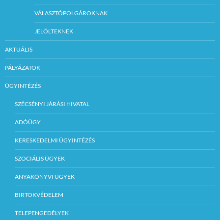
VÁLASZTÓPOLGÁROKNAK
JELÖLTEKNEK
AKTUÁLIS
PÁLYÁZATOK
ÜGYINTÉZÉS
SZÉCSÉNYI JÁRÁSI HIVATAL
ADÓÜGY
KERESKEDELMI ÜGYINTÉZÉS
SZOCIÁLIS ÜGYEK
ANYAKÖNYVI ÜGYEK
BIRTOKVÉDELEM
TELEPENGEDÉLYEK