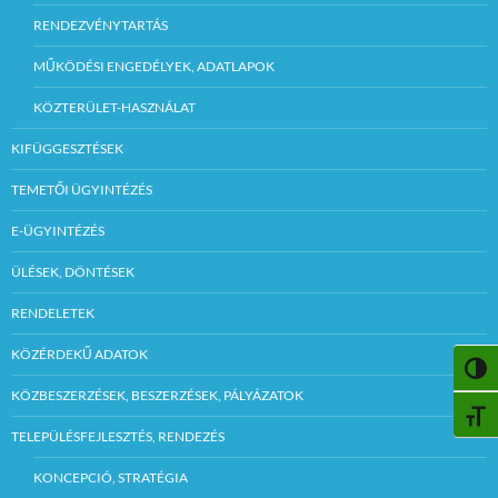
RENDEZVÉNYTARTÁS
MŰKÖDÉSI ENGEDÉLYEK, ADATLAPOK
KÖZTERÜLET-HASZNÁLAT
KIFÜGGESZTÉSEK
TEMETŐI ÜGYINTÉZÉS
E-ÜGYINTÉZÉS
ÜLÉSEK, DÖNTÉSEK
RENDELETEK
KÖZÉRDEKŰ ADATOK
NAGY
KÖZBESZERZÉSEK, BESZERZÉSEK, PÁLYÁZATOK
BETŰ
TELEPÜLÉSFEJLESZTÉS, RENDEZÉS
KONCEPCIÓ, STRATÉGIA