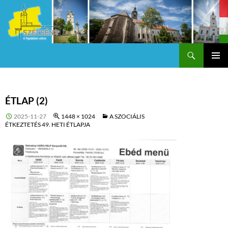
Keresés
Szécsény a fejedelmi Város
KILÉPÉS
Els
A
TARTALOMBA
me
ÉTLAP (2)
2025-11-27
1448 × 1024
A SZOCIÁLIS
ÉTKEZTETÉS 49. HETI ÉTLAPJA