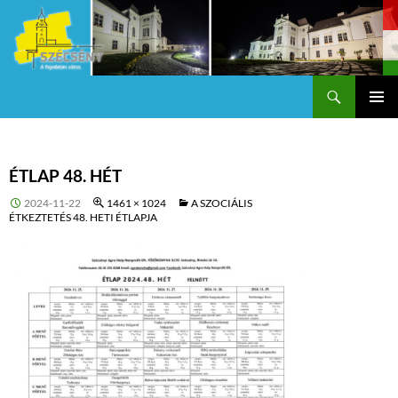
Keresés
Szécsény a fejedelmi Város
KILÉPÉS
Els
A
TARTALOMBA
me
ÉTLAP 48. HÉT
2024-11-22
1461 × 1024
A SZOCIÁLIS
ÉTKEZTETÉS 48. HETI ÉTLAPJA