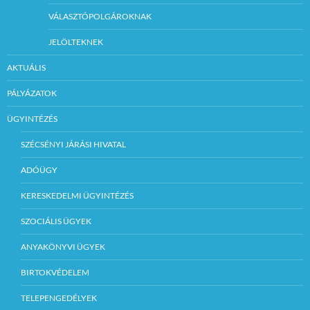
VÁLASZTÓPOLGÁROKNAK
JELÖLTEKNEK
AKTUÁLIS
PÁLYÁZATOK
ÜGYINTÉZÉS
SZÉCSÉNYI JÁRÁSI HIVATAL
ADÓÜGY
KERESKEDELMI ÜGYINTÉZÉS
SZOCIÁLIS ÜGYEK
ANYAKÖNYVI ÜGYEK
BIRTOKVÉDELEM
TELEPENGEDÉLYEK