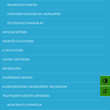
RENDEZVÉNYTARTÁS
MŰKÖDÉSI ENGEDÉLYEK, ADATLAPOK
KÖZTERÜLET-HASZNÁLAT
KIFÜGGESZTÉSEK
TEMETŐI ÜGYINTÉZÉS
E-ÜGYINTÉZÉS
ÜLÉSEK, DÖNTÉSEK
RENDELETEK
KÖZÉRDEKŰ ADATOK
NAGY
KÖZBESZERZÉSEK, BESZERZÉSEK, PÁLYÁZATOK
BETŰ
TELEPÜLÉSFEJLESZTÉS, RENDEZÉS
KONCEPCIÓ, STRATÉGIA