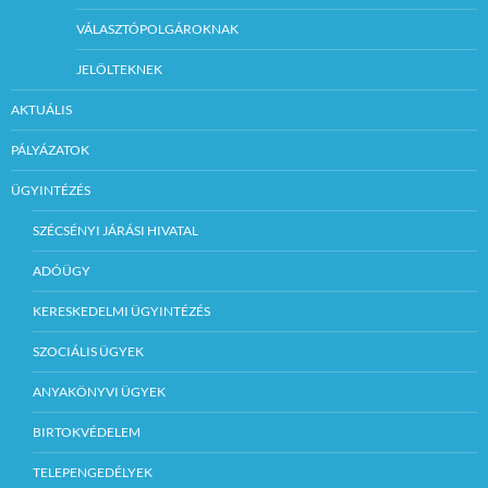
VÁLASZTÓPOLGÁROKNAK
JELÖLTEKNEK
AKTUÁLIS
PÁLYÁZATOK
ÜGYINTÉZÉS
SZÉCSÉNYI JÁRÁSI HIVATAL
ADÓÜGY
KERESKEDELMI ÜGYINTÉZÉS
SZOCIÁLIS ÜGYEK
ANYAKÖNYVI ÜGYEK
BIRTOKVÉDELEM
TELEPENGEDÉLYEK