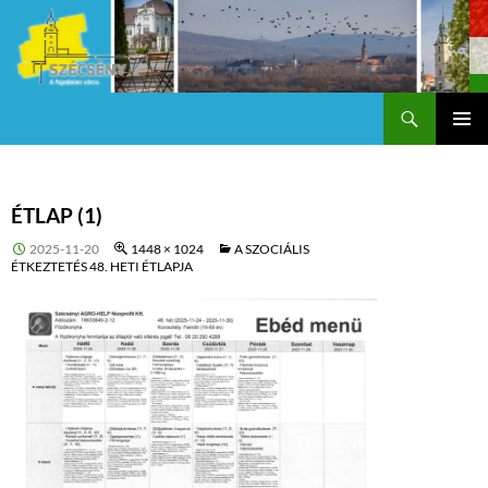
Keresés
Szécsény a fejedelmi Város
KILÉPÉS
Els
A
TARTALOMBA
me
ÉTLAP (1)
2025-11-20
1448 × 1024
A SZOCIÁLIS
ÉTKEZTETÉS 48. HETI ÉTLAPJA