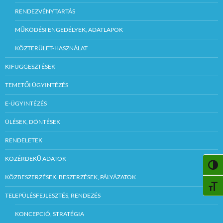
RENDEZVÉNYTARTÁS
MŰKÖDÉSI ENGEDÉLYEK, ADATLAPOK
KÖZTERÜLET-HASZNÁLAT
KIFÜGGESZTÉSEK
TEMETŐI ÜGYINTÉZÉS
E-ÜGYINTÉZÉS
ÜLÉSEK, DÖNTÉSEK
RENDELETEK
KÖZÉRDEKŰ ADATOK
NAGY
KÖZBESZERZÉSEK, BESZERZÉSEK, PÁLYÁZATOK
BETŰ
TELEPÜLÉSFEJLESZTÉS, RENDEZÉS
KONCEPCIÓ, STRATÉGIA