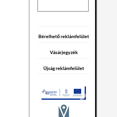
Bérelhető reklámfelület
Vásárjegyzék
Újság reklámfelület