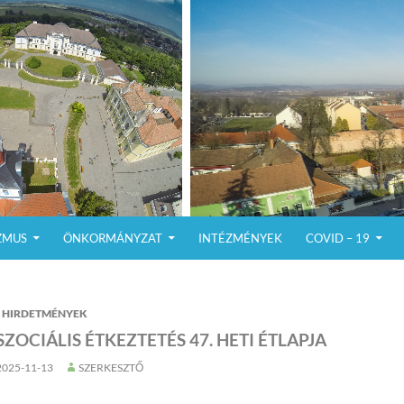
ZMUS
ÖNKORMÁNYZAT
INTÉZMÉNYEK
COVID – 19
HIRDETMÉNYEK
SZOCIÁLIS ÉTKEZTETÉS 47. HETI ÉTLAPJA
2025-11-13
SZERKESZTŐ