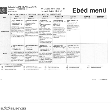
Bejegyzés
ELŐZŐ BEJEGYZÉS