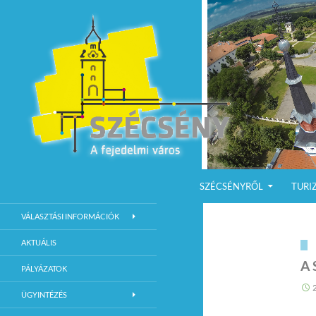
KILÉPÉS A TARTALOMBA
Keresés
Szécsény a fejedelmi Város
SZÉCSÉNYRŐL
TURI
Szécsény Város Hivatalos Weboldala
VÁLASZTÁSI INFORMÁCIÓK
AKTUÁLIS
A 
PÁLYÁZATOK
ÜGYINTÉZÉS