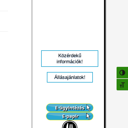
Közérdekű
információk!
NAGY
Állásajánlatok!
BETŰ