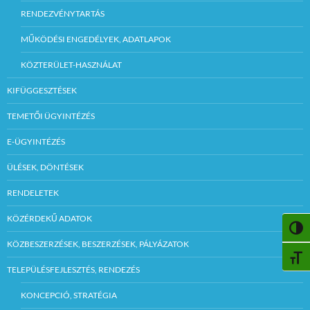
RENDEZVÉNYTARTÁS
MŰKÖDÉSI ENGEDÉLYEK, ADATLAPOK
KÖZTERÜLET-HASZNÁLAT
KIFÜGGESZTÉSEK
TEMETŐI ÜGYINTÉZÉS
E-ÜGYINTÉZÉS
ÜLÉSEK, DÖNTÉSEK
RENDELETEK
KÖZÉRDEKŰ ADATOK
NAGY
KÖZBESZERZÉSEK, BESZERZÉSEK, PÁLYÁZATOK
BETŰ
TELEPÜLÉSFEJLESZTÉS, RENDEZÉS
KONCEPCIÓ, STRATÉGIA