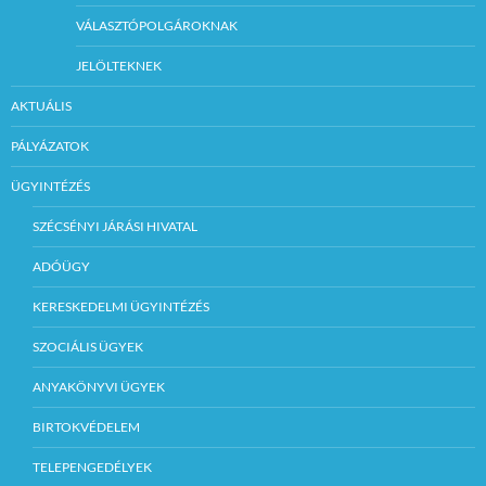
VÁLASZTÓPOLGÁROKNAK
JELÖLTEKNEK
AKTUÁLIS
PÁLYÁZATOK
ÜGYINTÉZÉS
SZÉCSÉNYI JÁRÁSI HIVATAL
ADÓÜGY
KERESKEDELMI ÜGYINTÉZÉS
SZOCIÁLIS ÜGYEK
ANYAKÖNYVI ÜGYEK
BIRTOKVÉDELEM
TELEPENGEDÉLYEK