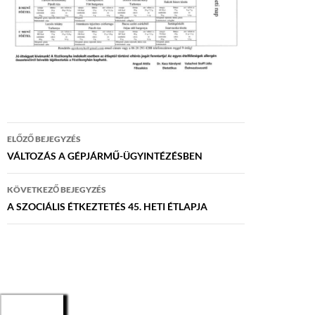
Bejegyzés
ELŐZŐ BEJEGYZÉS
navigáció
VÁLTOZÁS A GÉPJÁRMŰ-ÜGYINTÉZÉSBEN
KÖVETKEZŐ BEJEGYZÉS
A SZOCIÁLIS ÉTKEZTETÉS 45. HETI ÉTLAPJA