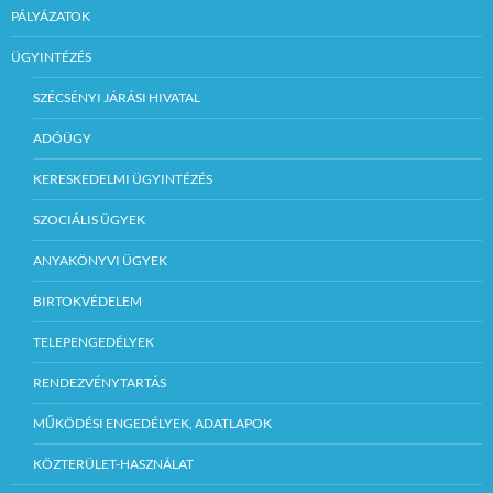
PÁLYÁZATOK
ÜGYINTÉZÉS
SZÉCSÉNYI JÁRÁSI HIVATAL
ADÓÜGY
KERESKEDELMI ÜGYINTÉZÉS
SZOCIÁLIS ÜGYEK
ANYAKÖNYVI ÜGYEK
BIRTOKVÉDELEM
TELEPENGEDÉLYEK
RENDEZVÉNYTARTÁS
MŰKÖDÉSI ENGEDÉLYEK, ADATLAPOK
KÖZTERÜLET-HASZNÁLAT