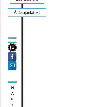
Állásajánlatok!
N
A
P
T