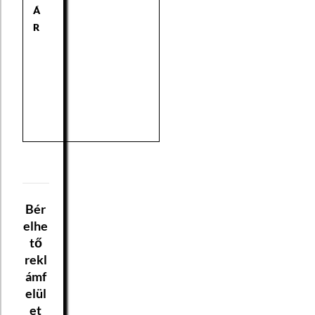
Á
R
Bér
elhe
tő
rekl
ámf
elül
et