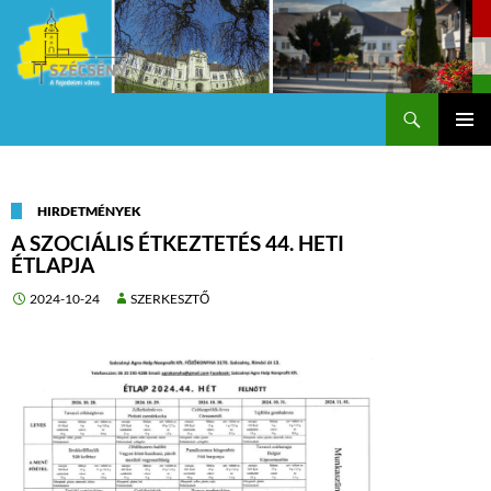
Keresés
Szécsény a fejedelmi Város
KILÉPÉS
Els
A
TARTALOMBA
me
HIRDETMÉNYEK
A SZOCIÁLIS ÉTKEZTETÉS 44. HETI
ÉTLAPJA
2024-10-24
SZERKESZTŐ