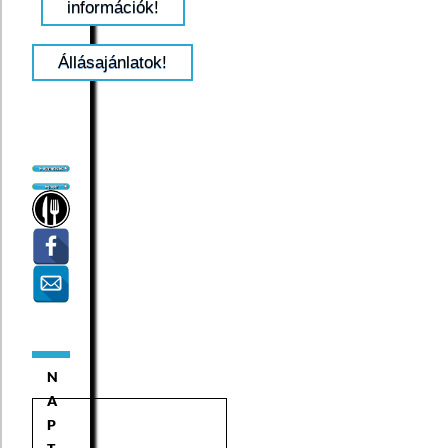
információk!
Állásajánlatok!
N
A
P