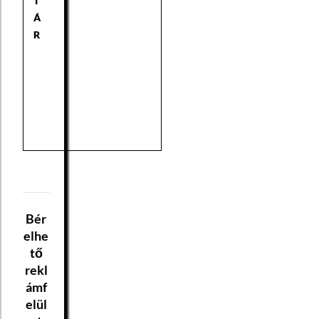
T
Á
R
Bér
elhe
tő
rekl
ámf
elül