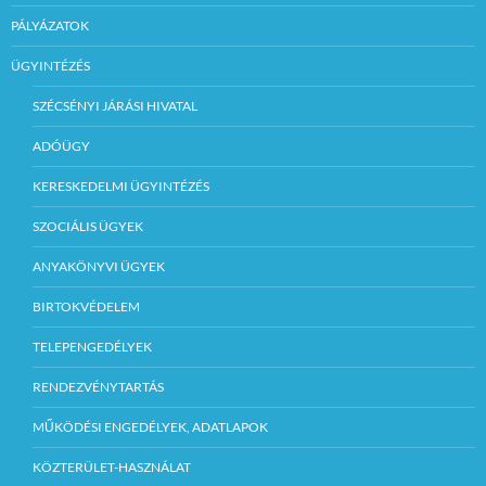
PÁLYÁZATOK
ÜGYINTÉZÉS
SZÉCSÉNYI JÁRÁSI HIVATAL
ADÓÜGY
KERESKEDELMI ÜGYINTÉZÉS
SZOCIÁLIS ÜGYEK
ANYAKÖNYVI ÜGYEK
BIRTOKVÉDELEM
TELEPENGEDÉLYEK
RENDEZVÉNYTARTÁS
MŰKÖDÉSI ENGEDÉLYEK, ADATLAPOK
KÖZTERÜLET-HASZNÁLAT