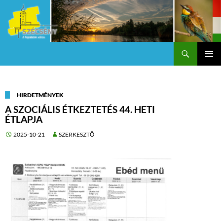
Keresés
Szécsény a fejedelmi Város
KILÉPÉS
Els
A
TARTALOMBA
me
HIRDETMÉNYEK
A SZOCIÁLIS ÉTKEZTETÉS 44. HETI
ÉTLAPJA
2025-10-21
SZERKESZTŐ