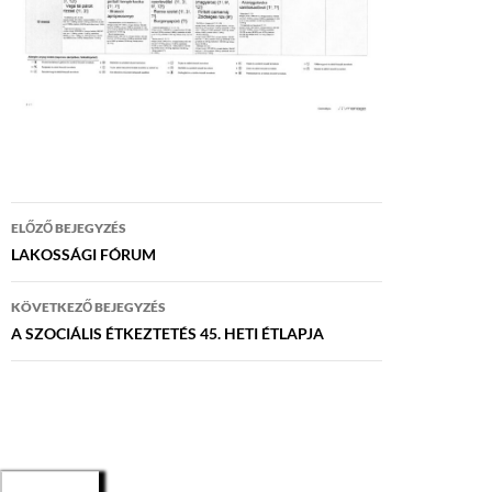
Bejegyzés
ELŐZŐ BEJEGYZÉS
navigáció
LAKOSSÁGI FÓRUM
KÖVETKEZŐ BEJEGYZÉS
A SZOCIÁLIS ÉTKEZTETÉS 45. HETI ÉTLAPJA