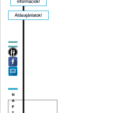
információk!
Állásajánlatok!
N
A
P
T