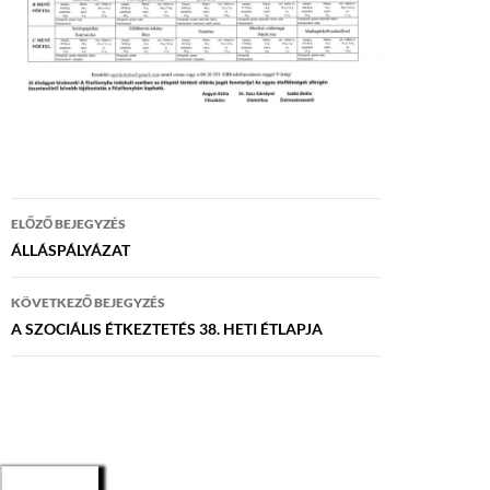
Bejegyzés
ELŐZŐ BEJEGYZÉS
navigáció
ÁLLÁSPÁLYÁZAT
KÖVETKEZŐ BEJEGYZÉS
A SZOCIÁLIS ÉTKEZTETÉS 38. HETI ÉTLAPJA