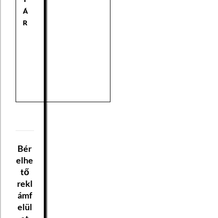
Á
R
Bér
elhe
tő
rekl
ámf
elül