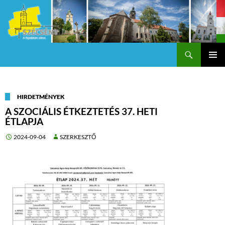
Keresés
Szécsény a fejedelmi Város
KILÉPÉS
Els
A
TARTALOMBA
me
HIRDETMÉNYEK
A SZOCIÁLIS ÉTKEZTETÉS 37. HETI
ÉTLAPJA
2024-09-04
SZERKESZTŐ