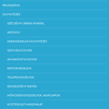
PÁLYÁZATOK
ÜGYINTÉZÉS
SZÉCSÉNYI JÁRÁSI HIVATAL
ADÓÜGY
KERESKEDELMI ÜGYINTÉZÉS
SZOCIÁLIS ÜGYEK
ANYAKÖNYVI ÜGYEK
BIRTOKVÉDELEM
TELEPENGEDÉLYEK
RENDEZVÉNYTARTÁS
MŰKÖDÉSI ENGEDÉLYEK, ADATLAPOK
KÖZTERÜLET-HASZNÁLAT