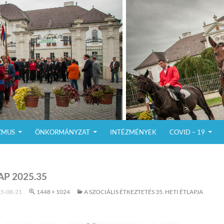
ZMUS
ÖNKORMÁNYZAT
INTÉZMÉNYEK
COVID – 19
AP 2025.35
5-08-21
1448 × 1024
A SZOCIÁLIS ÉTKEZTETÉS 35. HETI ÉTLAPJA