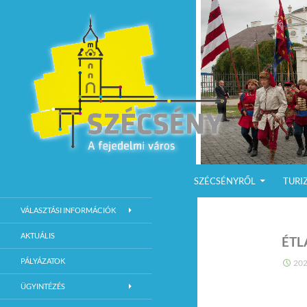
KILÉPÉS A TARTALOMBA
Keresés
Szécsény a fejedelmi Város
SZÉCSÉNYRŐL
TURI
Szécsény Város Hivatalos Weboldala
VÁLASZTÁSI INFORMÁCIÓK
AKTUÁLIS
ÉTL
PÁLYÁZATOK
202
ÜGYINTÉZÉS