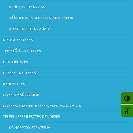
RENDEZVÉNYTARTÁS
MŰKÖDÉSI ENGEDÉLYEK, ADATLAPOK
KÖZTERÜLET-HASZNÁLAT
KIFÜGGESZTÉSEK
TEMETŐI ÜGYINTÉZÉS
E-ÜGYINTÉZÉS
ÜLÉSEK, DÖNTÉSEK
RENDELETEK
KÖZÉRDEKŰ ADATOK
NAGY
KÖZBESZERZÉSEK, BESZERZÉSEK, PÁLYÁZATOK
BETŰ
TELEPÜLÉSFEJLESZTÉS, RENDEZÉS
KONCEPCIÓ, STRATÉGIA