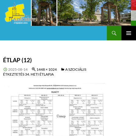
Keresés
Szécsény a fejedelmi Város
KILÉPÉS
Els
A
TARTALOMBA
me
ÉTLAP (12)
2025-08-14
1448 × 1024
A SZOCIÁLIS
ÉTKEZTETÉS 34. HETI ÉTLAPJA