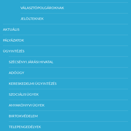
VÁLASZTÓPOLGÁROKNAK
JELÖLTEKNEK
AKTUÁLIS
PÁLYÁZATOK
ÜGYINTÉZÉS
SZÉCSÉNYI JÁRÁSI HIVATAL
ADÓÜGY
KERESKEDELMI ÜGYINTÉZÉS
SZOCIÁLIS ÜGYEK
ANYAKÖNYVI ÜGYEK
BIRTOKVÉDELEM
TELEPENGEDÉLYEK