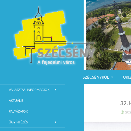
KILÉPÉS A TARTALOMBA
Keresés
Szécsény a fejedelmi Város
SZÉCSÉNYRŐL
TURI
Szécsény Város Hivatalos Weboldala
VÁLASZTÁSI INFORMÁCIÓK
AKTUÁLIS
32.
PÁLYÁZATOK
202
ÜGYINTÉZÉS