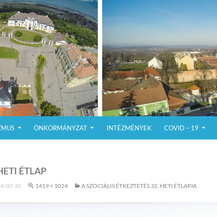
ZMUS
ÖNKORMÁNYZAT
INTÉZMÉNYEK
COVID – 19
 HETI ÉTLAP
4-07-31
1419 × 1024
A SZOCIÁLIS ÉTKEZTETÉS 32. HETI ÉTLAPJA