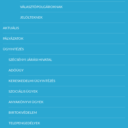
VÁLASZTÓPOLGÁROKNAK
JELÖLTEKNEK
AKTUÁLIS
PÁLYÁZATOK
ÜGYINTÉZÉS
SZÉCSÉNYI JÁRÁSI HIVATAL
ADÓÜGY
KERESKEDELMI ÜGYINTÉZÉS
SZOCIÁLIS ÜGYEK
ANYAKÖNYVI ÜGYEK
BIRTOKVÉDELEM
TELEPENGEDÉLYEK