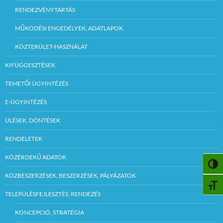
RENDEZVÉNYTARTÁS
MŰKÖDÉSI ENGEDÉLYEK, ADATLAPOK
KÖZTERÜLET-HASZNÁLAT
KIFÜGGESZTÉSEK
TEMETŐI ÜGYINTÉZÉS
E-ÜGYINTÉZÉS
ÜLÉSEK, DÖNTÉSEK
RENDELETEK
KÖZÉRDEKŰ ADATOK
NAGY
KÖZBESZERZÉSEK, BESZERZÉSEK, PÁLYÁZATOK
BETŰ
TELEPÜLÉSFEJLESZTÉS, RENDEZÉS
KONCEPCIÓ, STRATÉGIA