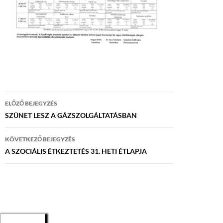
Bejegyzés
ELŐZŐ BEJEGYZÉS
navigáció
SZÜNET LESZ A GÁZSZOLGÁLTATÁSBAN
KÖVETKEZŐ BEJEGYZÉS
A SZOCIÁLIS ÉTKEZTETÉS 31. HETI ÉTLAPJA