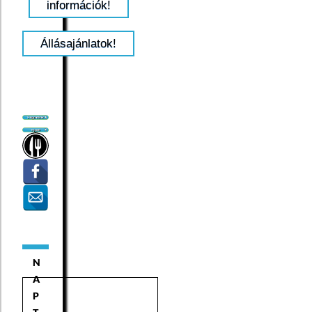
információk!
Állásajánlatok!
N
A
P