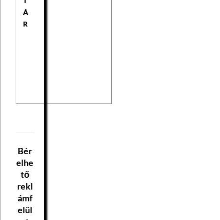
T
Á
R
Bér
elhe
tő
rekl
ámf
elül