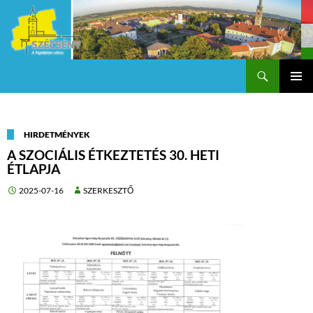
Keresés
Szécsény a fejedelmi Város
KILÉPÉS
Els
A
TARTALOMBA
me
HIRDETMÉNYEK
A SZOCIÁLIS ÉTKEZTETÉS 30. HETI
ÉTLAPJA
2025-07-16
SZERKESZTŐ