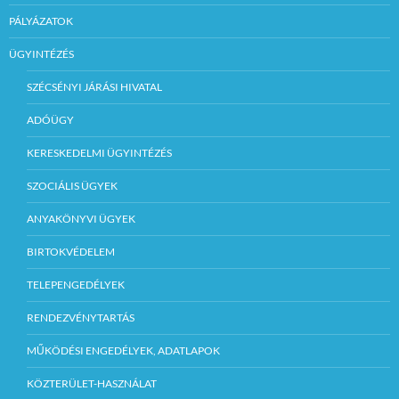
PÁLYÁZATOK
ÜGYINTÉZÉS
SZÉCSÉNYI JÁRÁSI HIVATAL
ADÓÜGY
KERESKEDELMI ÜGYINTÉZÉS
SZOCIÁLIS ÜGYEK
ANYAKÖNYVI ÜGYEK
BIRTOKVÉDELEM
TELEPENGEDÉLYEK
RENDEZVÉNYTARTÁS
MŰKÖDÉSI ENGEDÉLYEK, ADATLAPOK
KÖZTERÜLET-HASZNÁLAT