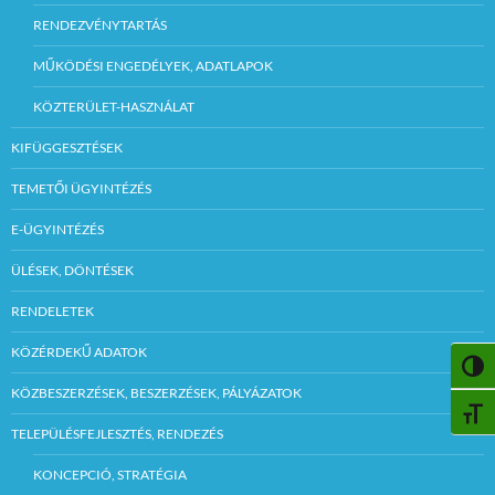
RENDEZVÉNYTARTÁS
MŰKÖDÉSI ENGEDÉLYEK, ADATLAPOK
KÖZTERÜLET-HASZNÁLAT
KIFÜGGESZTÉSEK
TEMETŐI ÜGYINTÉZÉS
E-ÜGYINTÉZÉS
ÜLÉSEK, DÖNTÉSEK
RENDELETEK
KÖZÉRDEKŰ ADATOK
NAGY
KÖZBESZERZÉSEK, BESZERZÉSEK, PÁLYÁZATOK
BETŰ
TELEPÜLÉSFEJLESZTÉS, RENDEZÉS
KONCEPCIÓ, STRATÉGIA