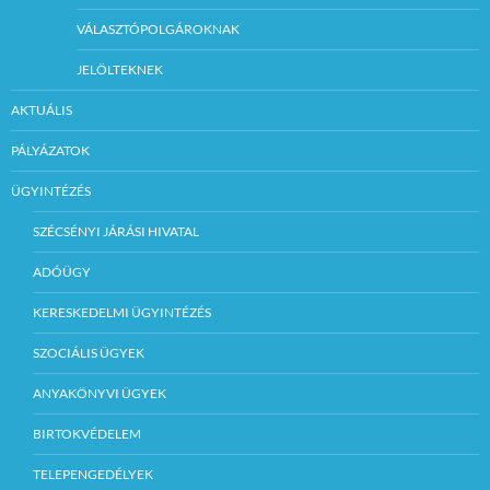
VÁLASZTÓPOLGÁROKNAK
JELÖLTEKNEK
AKTUÁLIS
PÁLYÁZATOK
ÜGYINTÉZÉS
SZÉCSÉNYI JÁRÁSI HIVATAL
ADÓÜGY
KERESKEDELMI ÜGYINTÉZÉS
SZOCIÁLIS ÜGYEK
ANYAKÖNYVI ÜGYEK
BIRTOKVÉDELEM
TELEPENGEDÉLYEK