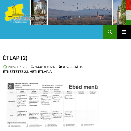
Keresés
Szécsény a fejedelmi Város
KILÉPÉS
Els
A
TARTALOMBA
me
ÉTLAP (2)
2026-05-28
1448 × 1024
A SZOCIÁLIS
ÉTKEZTETÉS 23. HETI ÉTLAPJA